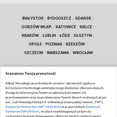
BIAŁYSTOK
/
BYDGOSZCZ
/
GDAŃSK
/
GORZÓW WLKP.
/
KATOWICE
/
KIELCE
/
KRAKÓW
/
LUBLIN
/
ŁÓDŹ
/
OLSZTYN
/
OPOLE
/
POZNAŃ
/
RZESZÓW
/
SZCZECIN
/
WARSZAWA
/
WROCŁAW
Szanujemy Twoją prywatność
Dołącz do nas:
Kliknij "Akceptuję i przechodzę do serwisu", aby wyrazić zgody na
korzystanie z technologii automatycznego śledzenia i zbierania danych,
TVP
dostęp do informacji na Twoim urządzeniu końcowym i ich
Abonament TVP
przechowywanie oraz na przetwarzanie Twoich danych osobowych przez
Regulamin TVP
nas, czyli Telewizję Polską S.A. w likwidacji (zwaną dalej również „TVP”),
Emisja w TVP
Polityka prywatności
Zaufanych Partnerów z IAB* (1201 firm)
oraz pozostałych
Zaufanych
Partnerów TVP (93 firm)
, w celach marketingowych (w tym do
Centrum informacji TVP
Moje zgody
zautomatyzowanego dopasowania reklam do Twoich zainteresowań i