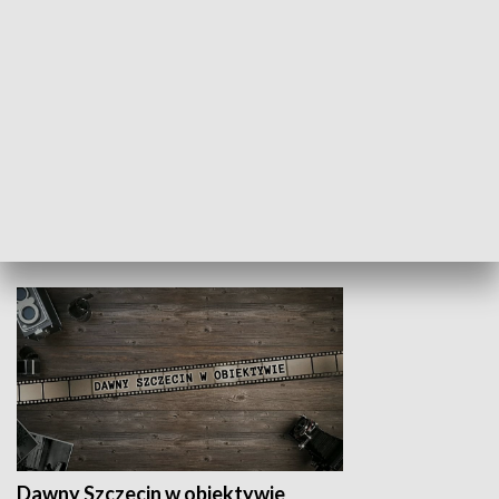
Z indeksem w ręku
Droga po suk
HISTORIA
Dawny Szczecin w obiektywie