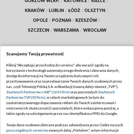
GORZÓW WLKP.
/
KATOWICE
/
KIELCE
/
KRAKÓW
/
LUBLIN
/
ŁÓDŹ
/
OLSZTYN
/
OPOLE
/
POZNAŃ
/
RZESZÓW
/
SZCZECIN
/
WARSZAWA
/
WROCŁAW
Szanujemy Twoją prywatność
Dołącz do nas:
Kliknij "Akceptuję i przechodzę do serwisu", aby wyrazić zgody na
korzystanie z technologii automatycznego śledzenia i zbierania danych,
TVP
dostęp do informacji na Twoim urządzeniu końcowym i ich
Abonament TVP
przechowywanie oraz na przetwarzanie Twoich danych osobowych przez
Regulamin TVP
nas, czyli Telewizję Polską S.A. w likwidacji (zwaną dalej również „TVP”),
Emisja w TVP
Polityka prywatności
Zaufanych Partnerów z IAB* (1201 firm)
oraz pozostałych
Zaufanych
Partnerów TVP (93 firm)
, w celach marketingowych (w tym do
Centrum informacji TVP
Moje zgody
zautomatyzowanego dopasowania reklam do Twoich zainteresowań i
mierzenia ich skuteczności) i pozostałych, które wskazujemy poniżej, a
Naziemna Telewizja Cyfrowa
Pomoc
także zgody na udostępnianie przez nas identyfikatora PPID do Google.
Sklep TVP
Biuro reklamy
Twoje dane osobowe zbierane podczas odwiedzania przez Ciebie naszych
Rada Programowa
Kontakt
poszczególnych serwisów
zwanych dalej „Portalem”, w tym informacje