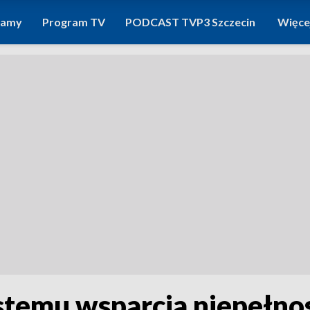
ramy
Program TV
PODCAST TVP3 Szczecin
Więce
ystemu wsparcia niepełn