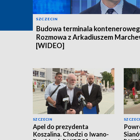
SZCZECIN
Budowa terminala konteneroweg
Rozmowa z Arkadiuszem March
[WIDEO]
SZCZECIN
SZCZEC
Apel do prezydenta
Powró
Koszalina. Chodzi o Iwano-
Sianó