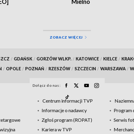
EO]
Mielno
ZOBACZ WIĘCEJ
SZCZ
/
GDAŃSK
/
GORZÓW WLKP.
/
KATOWICE
/
KIELCE
/
KRA
N
/
OPOLE
/
POZNAŃ
/
RZESZÓW
/
SZCZECIN
/
WARSZAWA
/
W
Dołącz do nas:
Centrum informacji TVP
Naziemna
Informacje o nadawcy
Program d
zetargowe
Zgłoś program (ROPAT)
Serwis fo
wizyjna
Kariera w TVP
Merchandi