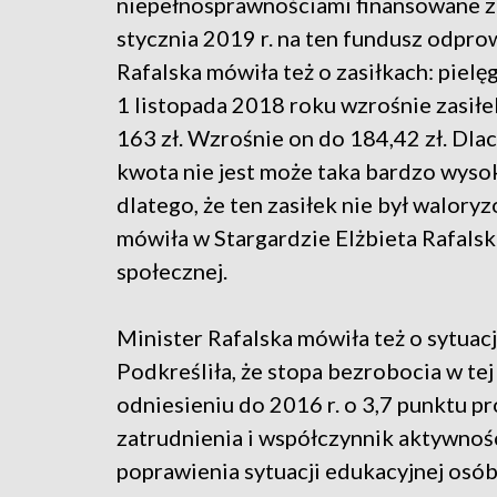
niepełnosprawnościami finansowane z
stycznia 2019 r. na ten fundusz odpr
Rafalska mówiła też o zasiłkach: pielę
1 listopada 2018 roku wzrośnie zasiłek
163 zł. Wzrośnie on do 184,42 zł. Dla
kwota nie jest może taka bardzo wyso
dlatego, że ten zasiłek nie był walory
mówiła w Stargardzie Elżbieta Rafalska,
społecznej.
Minister Rafalska mówiła też o sytuac
Podkreśliła, że stopa bezrobocia w tej 
odniesieniu do 2016 r. o 3,7 punktu p
zatrudnienia i współczynnik aktywno
poprawienia sytuacji edukacyjnej osób