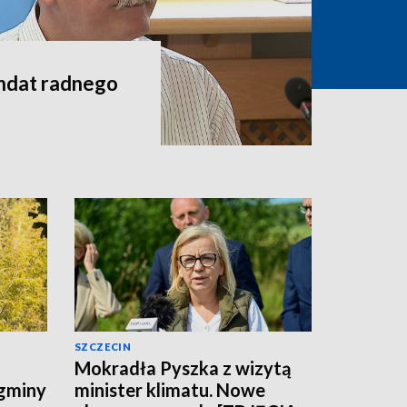
andat radnego
SZCZECIN
Mokradła Pyszka z wizytą
 gminy
minister klimatu. Nowe