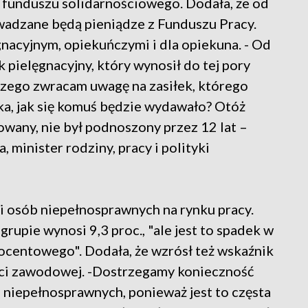
 funduszu solidarnościowego. Dodała, że od
owadzane będą pieniądze z Funduszu Pracy.
gnacyjnym, opiekuńczymi i dla opiekuna. - Od
 pielęgnacyjny, który wynosił do tej pory
czego zwracam uwagę na zasiłek, którego
ka, jak się komuś będzie wydawało? Otóż
zowany, nie był podnoszony przez 12 lat –
 minister rodziny, pracy i polityki
ji osób niepełnosprawnych na rynku pracy.
grupie wynosi 9,3 proc., "ale jest to spadek w
rocentowego". Dodała, że wzrósł też wskaźnik
ści zawodowej. -Dostrzegamy konieczność
 niepełnosprawnych, ponieważ jest to częsta