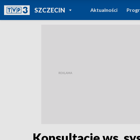
POWRÓT DO
SZCZECIN
Aktualności
Prog
TVP REGIONY
Konsultacje ws. s