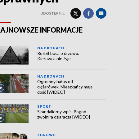
UDOSTĘPNIJ:
AJNOWSZE INFORMACJE
NA DROGACH
Rozbił busa o drzewo.
Kierowca nie żyje
NA DROGACH
Ogromny hałas od
ciężarówek. Mieszkańcy mają
dość [WIDEO]
SPORT
Skandaliczny wpis. Pogoń
zwolniła działacza [WIDEO]
ZDROWIE