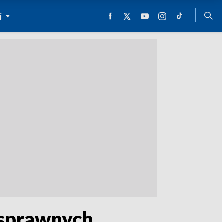
j
osprawnych