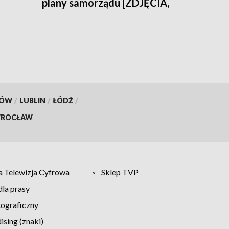
plany samorządu [ZDJĘCIA,
WIDEO]
KÓW
/
LUBLIN
/
ŁÓDŹ
/
ROCŁAW
 Telewizja Cyfrowa
Sklep TVP
la prasy
tograficzny
sing (znaki)