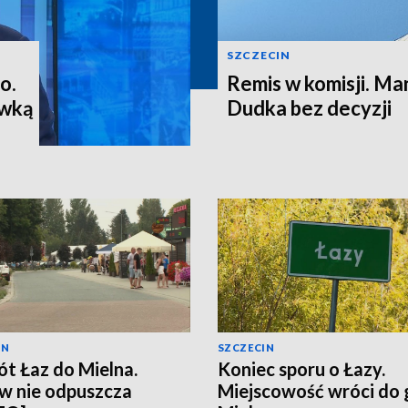
SZCZECIN
o.
Remis w komisji. M
ewką
Dudka bez decyzji
IN
SZCZECIN
t Łaz do Mielna.
Koniec sporu o Łazy.
w nie odpuszcza
Miejscowość wróci do