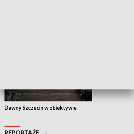
Z indeksem w ręku
Droga po suk
HISTORIA
Dawny Szczecin w obiektywie
REPORTAŻE