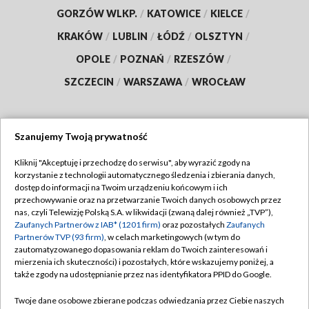
GORZÓW WLKP.
/
KATOWICE
/
KIELCE
/
KRAKÓW
/
LUBLIN
/
ŁÓDŹ
/
OLSZTYN
/
OPOLE
/
POZNAŃ
/
RZESZÓW
/
SZCZECIN
/
WARSZAWA
/
WROCŁAW
Szanujemy Twoją prywatność
Dołącz do nas:
Kliknij "Akceptuję i przechodzę do serwisu", aby wyrazić zgody na
korzystanie z technologii automatycznego śledzenia i zbierania danych,
TVP
dostęp do informacji na Twoim urządzeniu końcowym i ich
Abonament TVP
przechowywanie oraz na przetwarzanie Twoich danych osobowych przez
Regulamin TVP
nas, czyli Telewizję Polską S.A. w likwidacji (zwaną dalej również „TVP”),
Emisja w TVP
Polityka prywatności
Zaufanych Partnerów z IAB* (1201 firm)
oraz pozostałych
Zaufanych
Partnerów TVP (93 firm)
, w celach marketingowych (w tym do
Centrum informacji TVP
Moje zgody
zautomatyzowanego dopasowania reklam do Twoich zainteresowań i
mierzenia ich skuteczności) i pozostałych, które wskazujemy poniżej, a
Naziemna Telewizja Cyfrowa
Pomoc
także zgody na udostępnianie przez nas identyfikatora PPID do Google.
Sklep TVP
Biuro reklamy
Twoje dane osobowe zbierane podczas odwiedzania przez Ciebie naszych