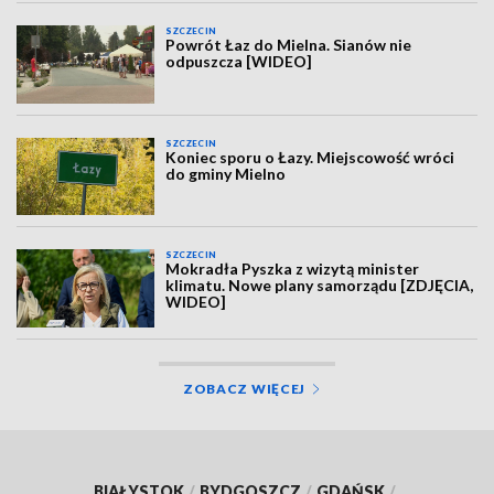
SZCZECIN
Powrót Łaz do Mielna. Sianów nie
odpuszcza [WIDEO]
SZCZECIN
Koniec sporu o Łazy. Miejscowość wróci
do gminy Mielno
SZCZECIN
Mokradła Pyszka z wizytą minister
klimatu. Nowe plany samorządu [ZDJĘCIA,
WIDEO]
ZOBACZ WIĘCEJ
BIAŁYSTOK
/
BYDGOSZCZ
/
GDAŃSK
/