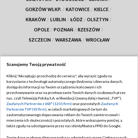
GORZÓW WLKP.
/
KATOWICE
/
KIELCE
/
KRAKÓW
/
LUBLIN
/
ŁÓDŹ
/
OLSZTYN
/
OPOLE
/
POZNAŃ
/
RZESZÓW
/
SZCZECIN
/
WARSZAWA
/
WROCŁAW
Szanujemy Twoją prywatność
Dołącz do nas:
Kliknij "Akceptuję i przechodzę do serwisu", aby wyrazić zgody na
korzystanie z technologii automatycznego śledzenia i zbierania danych,
TVP
dostęp do informacji na Twoim urządzeniu końcowym i ich
Abonament TVP
przechowywanie oraz na przetwarzanie Twoich danych osobowych przez
Regulamin TVP
nas, czyli Telewizję Polską S.A. w likwidacji (zwaną dalej również „TVP”),
Emisja w TVP
Polityka prywatności
Zaufanych Partnerów z IAB* (1201 firm)
oraz pozostałych
Zaufanych
Partnerów TVP (93 firm)
, w celach marketingowych (w tym do
Centrum informacji TVP
Moje zgody
zautomatyzowanego dopasowania reklam do Twoich zainteresowań i
mierzenia ich skuteczności) i pozostałych, które wskazujemy poniżej, a
Naziemna Telewizja Cyfrowa
Pomoc
także zgody na udostępnianie przez nas identyfikatora PPID do Google.
Sklep TVP
Biuro reklamy
Twoje dane osobowe zbierane podczas odwiedzania przez Ciebie naszych