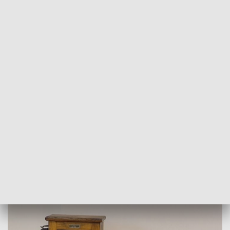
POWRÓT DO
SZCZECIN
TVP REGIONY
Muzeum pamiątek kolejnictwa w
Centrum Szkolenia Maszynistów
2018-07-10
Małgorzata Miszczuk/NS