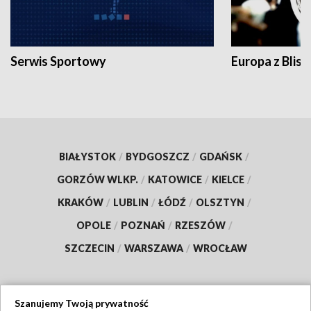
Serwis Sportowy
Europa z Blisk
BIAŁYSTOK
/
BYDGOSZCZ
/
GDAŃSK
/
GORZÓW WLKP.
/
KATOWICE
/
KIELCE
/
KRAKÓW
/
LUBLIN
/
ŁÓDŹ
/
OLSZTYN
/
OPOLE
/
POZNAŃ
/
RZESZÓW
/
SZCZECIN
/
WARSZAWA
/
WROCŁAW
Szanujemy Twoją prywatność