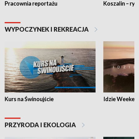
Pracownia reportażu
Koszalin – ryt
WYPOCZYNEK I REKREACJA
Kurs na Świnoujście
Idzie Weeken
PRZYRODA I EKOLOGIA