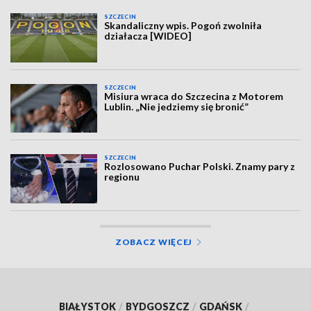
SZCZECIN
Skandaliczny wpis. Pogoń zwolniła
działacza [WIDEO]
SZCZECIN
Misiura wraca do Szczecina z Motorem
Lublin. „Nie jedziemy się bronić”
SZCZECIN
Rozlosowano Puchar Polski. Znamy pary z
regionu
ZOBACZ WIĘCEJ
BIAŁYSTOK
/
BYDGOSZCZ
/
GDAŃSK
/