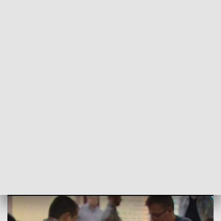
POWRÓT DO
SZCZECIN
TVP REGIONY
Szachy. Początek Memoriału im.
Tadeusza Gniota
2018-07-11
Krzysztof Dziedzic / ms