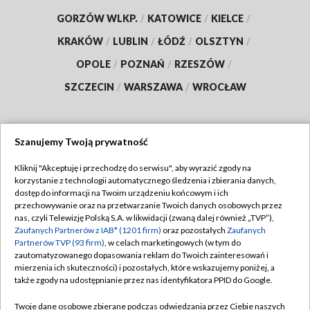
GORZÓW WLKP.
/
KATOWICE
/
KIELCE
/
KRAKÓW
/
LUBLIN
/
ŁÓDŹ
/
OLSZTYN
/
OPOLE
/
POZNAŃ
/
RZESZÓW
/
SZCZECIN
/
WARSZAWA
/
WROCŁAW
Szanujemy Twoją prywatność
Dołącz do nas:
Kliknij "Akceptuję i przechodzę do serwisu", aby wyrazić zgody na
korzystanie z technologii automatycznego śledzenia i zbierania danych,
TVP
dostęp do informacji na Twoim urządzeniu końcowym i ich
Abonament TVP
przechowywanie oraz na przetwarzanie Twoich danych osobowych przez
Regulamin TVP
nas, czyli Telewizję Polską S.A. w likwidacji (zwaną dalej również „TVP”),
Emisja w TVP
Polityka prywatności
Zaufanych Partnerów z IAB* (1201 firm)
oraz pozostałych
Zaufanych
Partnerów TVP (93 firm)
, w celach marketingowych (w tym do
Centrum informacji TVP
Moje zgody
zautomatyzowanego dopasowania reklam do Twoich zainteresowań i
mierzenia ich skuteczności) i pozostałych, które wskazujemy poniżej, a
Naziemna Telewizja Cyfrowa
Pomoc
także zgody na udostępnianie przez nas identyfikatora PPID do Google.
Sklep TVP
Biuro reklamy
Twoje dane osobowe zbierane podczas odwiedzania przez Ciebie naszych