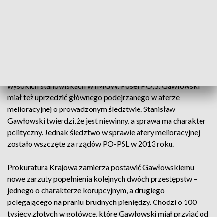
Na Gawłowskim ciąży pięć prokuratorskich zarzutów, w tym
trzy korupcyjne. Zdaniem prokuratury przyjął on ponad 175
tysięcy złotych łapówki za ustawienie przetargu w
Zachodniopomorskim Zarządzie Melioracji. Poseł miał
przyjąć też dwa luksusowe zegarki o wartości ponad 25
tysięcy złotych w zamian za pomoc w załatwieniu pracy na
wysokich stanowiskach w IMGW. Poseł PO, S. Gawłowski
miał też uprzedzić głównego podejrzanego w aferze
melioracyjnej o prowadzonym śledztwie. Stanisław
Gawłowski twierdzi, że jest niewinny, a sprawa ma charakter
polityczny. Jednak śledztwo w sprawie afery melioracyjnej
zostało wszczęte za rządów PO-PSL w 2013 roku.
Prokuratura Krajowa zamierza postawić Gawłowskiemu
nowe zarzuty popełnienia kolejnych dwóch przestępstw –
jednego o charakterze korupcyjnym, a drugiego
polegającego na praniu brudnych pieniędzy. Chodzi o 100
tysięcy złotych w gotówce, które Gawłowski miał przyjąć od