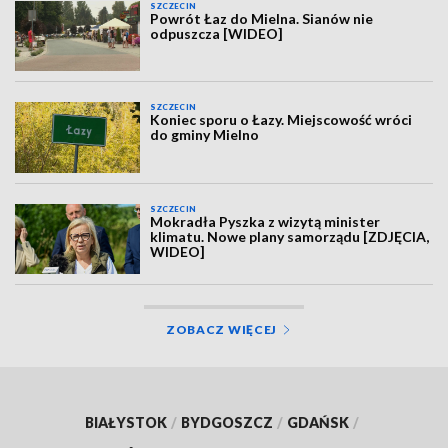
SZCZECIN
Powrót Łaz do Mielna. Sianów nie
odpuszcza [WIDEO]
SZCZECIN
Koniec sporu o Łazy. Miejscowość wróci
do gminy Mielno
SZCZECIN
Mokradła Pyszka z wizytą minister
klimatu. Nowe plany samorządu [ZDJĘCIA,
WIDEO]
ZOBACZ WIĘCEJ
BIAŁYSTOK
/
BYDGOSZCZ
/
GDAŃSK
/