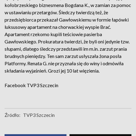
kołobrzeskiego biznesmena Bogdana K., w zamian za pomoc
w ustawianiu przetargów. Śledczy twierdzą też, że
przedsiębiorca przekazał Gawłowskiemu w formie łapówki
luksusowy apartament na chorwackiej wyspie Brać.
Apartament rzekomo kupili teściowie pasierba
Gawłowskiego. Prokuratura twierdzi, że byli oni jedynie tzw.
słupami, dlatego śledczy przedstawili im m.in. zarzut prania
brudnych pieniędzy. Ten sam zarzut usłyszała żona posła
Platformy. Renata G. nie przyznała się do winy i odmówiła
składania wyjaśnień. Grozi jej 10 lat więzienia.
Facebook
TVP3 Szczecin
Źródło:
TVP3 Szczecin