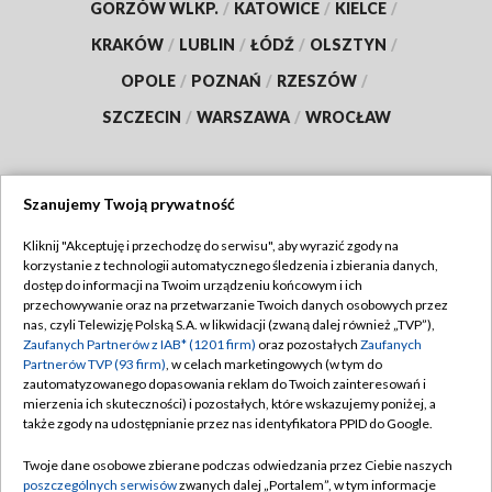
GORZÓW WLKP.
/
KATOWICE
/
KIELCE
/
KRAKÓW
/
LUBLIN
/
ŁÓDŹ
/
OLSZTYN
/
OPOLE
/
POZNAŃ
/
RZESZÓW
/
SZCZECIN
/
WARSZAWA
/
WROCŁAW
Szanujemy Twoją prywatność
Dołącz do nas:
Kliknij "Akceptuję i przechodzę do serwisu", aby wyrazić zgody na
korzystanie z technologii automatycznego śledzenia i zbierania danych,
TVP
dostęp do informacji na Twoim urządzeniu końcowym i ich
Abonament TVP
przechowywanie oraz na przetwarzanie Twoich danych osobowych przez
Regulamin TVP
nas, czyli Telewizję Polską S.A. w likwidacji (zwaną dalej również „TVP”),
Emisja w TVP
Zaufanych Partnerów z IAB* (1201 firm)
oraz pozostałych
Zaufanych
Polityka prywatności
Partnerów TVP (93 firm)
, w celach marketingowych (w tym do
Centrum informacji TVP
Moje zgody
zautomatyzowanego dopasowania reklam do Twoich zainteresowań i
mierzenia ich skuteczności) i pozostałych, które wskazujemy poniżej, a
Naziemna Telewizja Cyfrowa
Pomoc
także zgody na udostępnianie przez nas identyfikatora PPID do Google.
Sklep TVP
Biuro reklamy
Twoje dane osobowe zbierane podczas odwiedzania przez Ciebie naszych
Rada Programowa
poszczególnych serwisów
zwanych dalej „Portalem”, w tym informacje
Kontakt