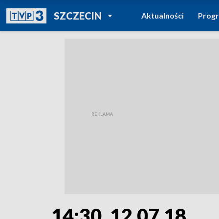
POWRÓT DO
SZCZECIN
Aktualności
Prog
TVP REGIONY
14:30, 12.07.18