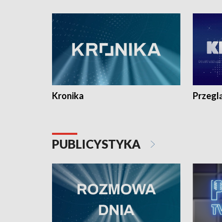
e-mail: kronika@tvp.pl.
e-mail: k
Kronika
Przegl
PUBLICYSTYKA