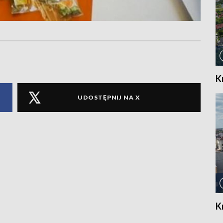
K
UDOSTĘPNIJ NA X
K