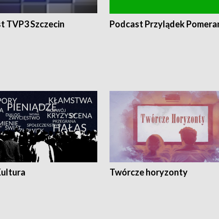
t TVP3 Szczecin
Podcast Przylądek Pomera
Kultura
Twórcze horyzonty