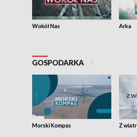
Wokół Nas
Arka
GOSPODARKA
Morski Kompas
Z wiat