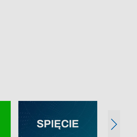
e-mail: kronika@tvp.pl.
e-mail: kronika@t