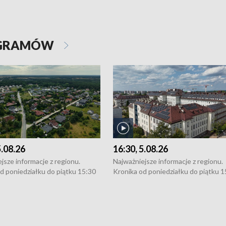
OGRAMÓW
5.08.26
16:30, 5.08.26
jsze informacje z regionu.
Najważniejsze informacje z regionu.
d poniedziałku do piątku 15:30
Kronika od poniedziałku do piątku 1
16:30 (+ rozmowa), 18:30, 21:30.
(flesz), 16:30 (+ rozmowa), 18:30, 21
y i święta 15:30 i 16:30
W weekendy i święta 15:30 i 16:30
8:30 i 21:30. Dziennikarze czekają
(flesz), 18:30 i 21:30. Dziennikarze c
a zgłoszenia: Szczecin - tel. 91-
na Państwa zgłoszenia: Szczecin - te
0, Koszalin - tel. 94-34-50-054,
4 8-10-400, Koszalin - tel. 94-34-50