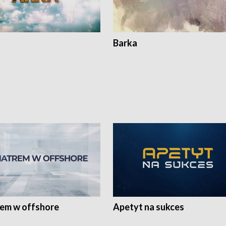
Barka
rem w offshore
Apetyt na sukces