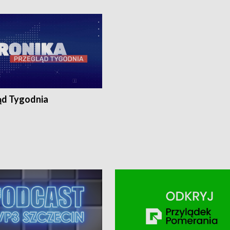
ronika@tvp.pl.
e-mail: kronika@tvp.pl.
ąd Tygodnia