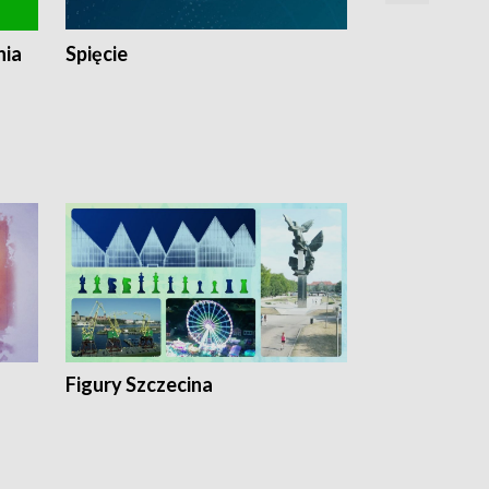
nia
Spięcie
Niedziałkow
Figury Szczecina