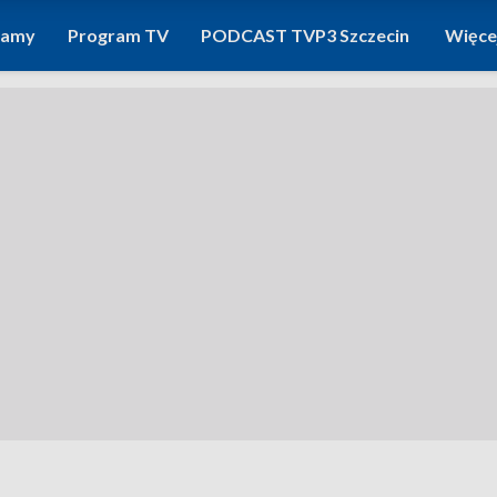
ramy
Program TV
PODCAST TVP3 Szczecin
Więce