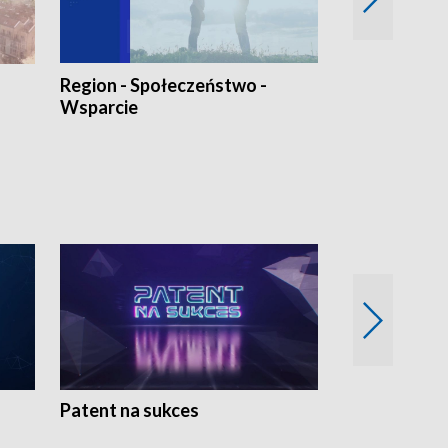
Region - Społeczeństwo -
Bez Barier
Wsparcie
Patent na sukces
Rolnictwo w 