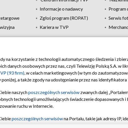
Informacje o nadawcy
Program d
zetargowe
Zgłoś program (ROPAT)
Serwis fo
wizyjna
Kariera w TVP
Merchandi
Polityka prywatności
Moje zgody
Pomoc
Biuro re
ody na korzystanie z technologii automatycznego śledzenia i zbie
 danych osobowych przez nas, czyli Telewizję Polską S.A. w likw
VP (93 firm)
, w celach marketingowych (w tym do zautomatyzow
 poniżej, a także zgody na udostępnianie przez nas identyfikator
Ciebie naszych
poszczególnych serwisów
zwanych dalej „Portalem
obnych technologii umożliwiających świadczenie dopasowanych i be
zowanie ruchu w Internecie.
Ciebie
poszczególnych serwisów
na Portalu, takie jak adresy IP, 
sach Portalu czy historia odwiedzin będą przetwarzane przez TV