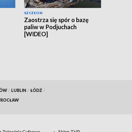
SZCZECIN
Zaostrza się spór o bazę
paliw w Podjuchach
[WIDEO]
KÓW
/
LUBLIN
/
ŁÓDŹ
/
ROCŁAW
 Telewizja Cyfrowa
Sklep TVP