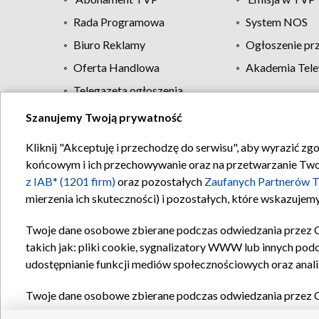
Rada Programowa
System NOS
Biuro Reklamy
Ogłoszenie pr
Oferta Handlowa
Akademia Tele
Telegazeta ogłoszenia
Szanujemy Twoją prywatność
Regulamin TVP
Kliknij "Akceptuję i przechodzę do serwisu", aby wyrazić zg
końcowym i ich przechowywanie oraz na przetwarzanie Twoich
z IAB* (1201 firm)
oraz pozostałych
Zaufanych Partnerów T
mierzenia ich skuteczności) i pozostałych, które wskazujemy
Twoje dane osobowe zbierane podczas odwiedzania przez 
takich jak: pliki cookie, sygnalizatory WWW lub innych pod
udostępnianie funkcji mediów społecznościowych oraz anali
Twoje dane osobowe zbierane podczas odwiedzania przez 
plików cookie, informacje o Twoich wyszukiwaniach w serwi