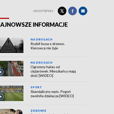
UDOSTĘPNIJ:
AJNOWSZE INFORMACJE
NA DROGACH
Rozbił busa o drzewo.
Kierowca nie żyje
NA DROGACH
Ogromny hałas od
ciężarówek. Mieszkańcy mają
dość [WIDEO]
SPORT
Skandaliczny wpis. Pogoń
zwolniła działacza [WIDEO]
ZDROWIE