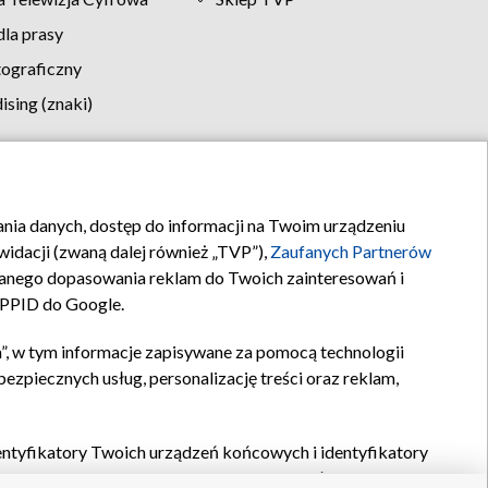
la prasy
tograficzny
sing (znaki)
klamy
Kontakt
rania danych, dostęp do informacji na Twoim urządzeniu
idacji (zwaną dalej również „TVP”),
Zaufanych Partnerów
anego dopasowania reklam do Twoich zainteresowań i
a PPID do Google.
”, w tym informacje zapisywane za pomocą technologii
zpiecznych usług, personalizację treści oraz reklam,
identyfikatory Twoich urządzeń końcowych i identyfikatory
P,
Zaufanych Partnerów z IAB
oraz pozostałych
Zaufanych