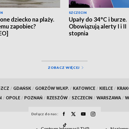
IN
SZCZECIN
one dziecko na plaży.
Upały do 34°C i burze.
emu zapobiec?
Obowiązują alerty I i II
EO]
stopnia
ZOBACZ WIĘCEJ
SZCZ
/
GDAŃSK
/
GORZÓW WLKP.
/
KATOWICE
/
KIELCE
/
KRA
N
/
OPOLE
/
POZNAŃ
/
RZESZÓW
/
SZCZECIN
/
WARSZAWA
/
W
Dołącz do nas:
Centrum informacji TVP
Naziemna