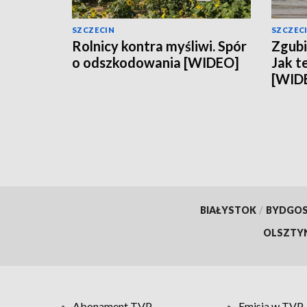
SZCZECIN
SZCZEC
Rolnicy kontra myśliwi. Spór
Zgubi
o odszkodowania [WIDEO]
Jak t
[WID
BIAŁYSTOK
/
BYDGO
OLSZTY
Abonament TVP
Emisja w TVP