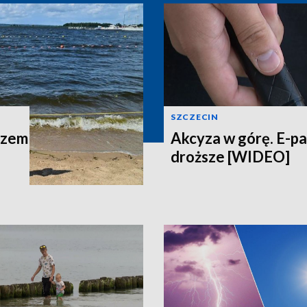
SZCZECIN
azem
Akcyza w górę. E-p
droższe [WIDEO]