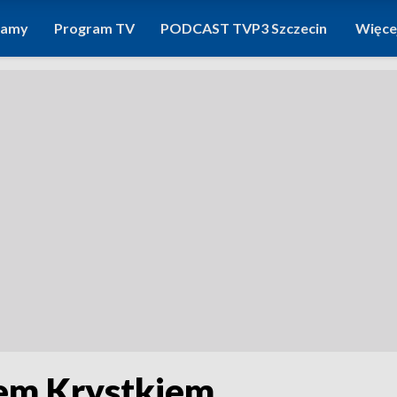
ramy
Program TV
PODCAST TVP3 Szczecin
Więce
em Krystkiem