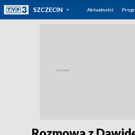
POWRÓT DO
SZCZECIN
Aktualności
Prog
TVP REGIONY
Rozmowa z Dawid