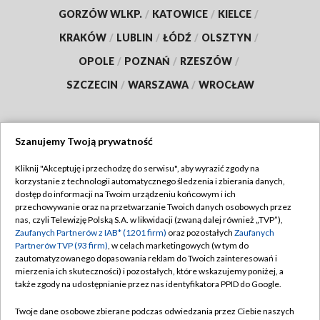
GORZÓW WLKP.
/
KATOWICE
/
KIELCE
/
KRAKÓW
/
LUBLIN
/
ŁÓDŹ
/
OLSZTYN
/
OPOLE
/
POZNAŃ
/
RZESZÓW
/
SZCZECIN
/
WARSZAWA
/
WROCŁAW
Szanujemy Twoją prywatność
Dołącz do nas:
Kliknij "Akceptuję i przechodzę do serwisu", aby wyrazić zgody na
korzystanie z technologii automatycznego śledzenia i zbierania danych,
TVP
dostęp do informacji na Twoim urządzeniu końcowym i ich
Abonament TVP
przechowywanie oraz na przetwarzanie Twoich danych osobowych przez
Regulamin TVP
nas, czyli Telewizję Polską S.A. w likwidacji (zwaną dalej również „TVP”),
Emisja w TVP
Polityka prywatności
Zaufanych Partnerów z IAB* (1201 firm)
oraz pozostałych
Zaufanych
Partnerów TVP (93 firm)
, w celach marketingowych (w tym do
Centrum informacji TVP
Moje zgody
zautomatyzowanego dopasowania reklam do Twoich zainteresowań i
mierzenia ich skuteczności) i pozostałych, które wskazujemy poniżej, a
Naziemna Telewizja Cyfrowa
Pomoc
także zgody na udostępnianie przez nas identyfikatora PPID do Google.
Sklep TVP
Biuro reklamy
Twoje dane osobowe zbierane podczas odwiedzania przez Ciebie naszych