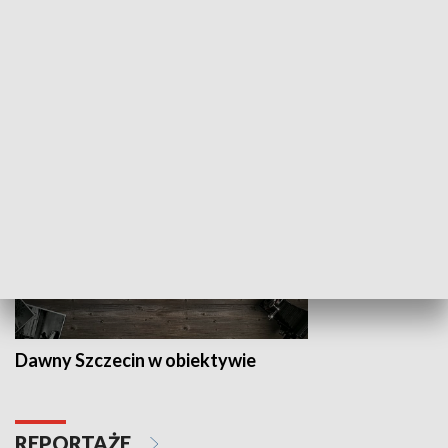
Z indeksem w ręku
Droga po suk
HISTORIA
Dawny Szczecin w obiektywie
REPORTAŻE