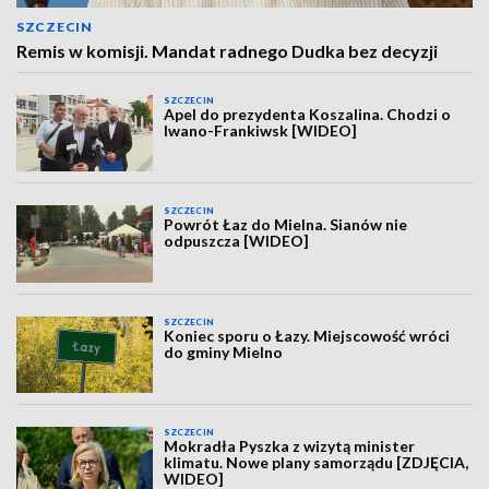
SZCZECIN
Remis w komisji. Mandat radnego Dudka bez decyzji
SZCZECIN
Apel do prezydenta Koszalina. Chodzi o
Iwano-Frankiwsk [WIDEO]
SZCZECIN
Powrót Łaz do Mielna. Sianów nie
odpuszcza [WIDEO]
SZCZECIN
Koniec sporu o Łazy. Miejscowość wróci
do gminy Mielno
SZCZECIN
Mokradła Pyszka z wizytą minister
klimatu. Nowe plany samorządu [ZDJĘCIA,
WIDEO]