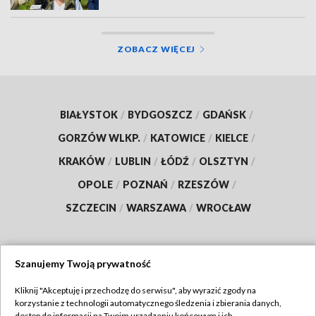
ZOBACZ WIĘCEJ
BIAŁYSTOK
/
BYDGOSZCZ
/
GDAŃSK
/
GORZÓW WLKP.
/
KATOWICE
/
KIELCE
/
KRAKÓW
/
LUBLIN
/
ŁÓDŹ
/
OLSZTYN
/
OPOLE
/
POZNAŃ
/
RZESZÓW
/
SZCZECIN
/
WARSZAWA
/
WROCŁAW
Szanujemy Twoją prywatność
Dołącz do nas:
Kliknij "Akceptuję i przechodzę do serwisu", aby wyrazić zgody na
korzystanie z technologii automatycznego śledzenia i zbierania danych,
TVP
dostęp do informacji na Twoim urządzeniu końcowym i ich