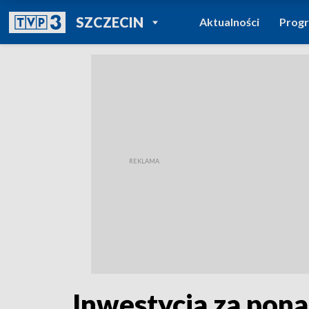
POWRÓT DO
SZCZECIN
Aktualności
Prog
TVP REGIONY
Inwestycja za pon