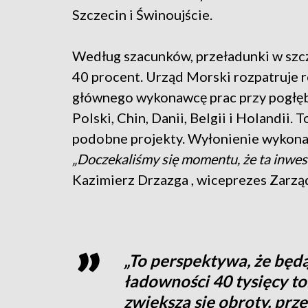
Szczecin i Świnoujście.
Według szacunków, przeładunki w szcz
40 procent. Urząd Morski rozpatruje 
głównego wykonawcę prac przy pogłębian
Polski, Chin, Danii, Belgii i Holandii. 
podobne projekty. Wyłonienie wykonaw
„Doczekaliśmy się momentu, że ta inwest
Kazimierz Drzazga , wiceprezes Zarzą
„To perspektywa, że będ
ładowności 40 tysięcy to
zwiększą się obroty, prze