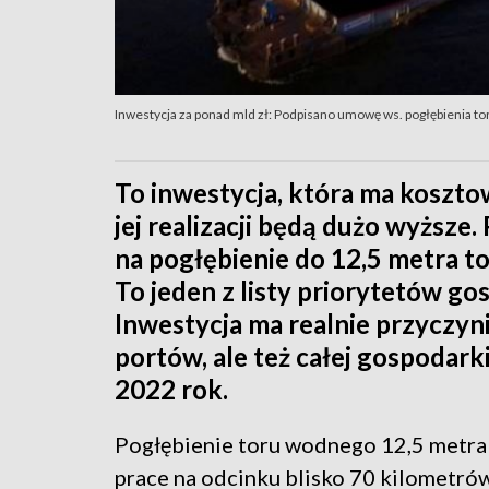
Inwestycja za ponad mld zł: Podpisano umowę ws. pogłębienia t
To inwestycja, która ma kosztow
jej realizacji będą dużo wyższe
na pogłębienie do 12,5 metra t
To jeden z listy priorytetów go
Inwestycja ma realnie przyczyni
portów, ale też całej gospodark
2022 rok.
Pogłębienie toru wodnego 12,5 metra -
prace na odcinku blisko 70 kilometrów