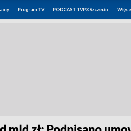
ramy
Program TV
PODCAST TVP3 Szczecin
Więce
ad mld zł: Podpisano umo