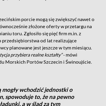
ecińskim porcie mogą się zwiększyć nawet o
równocześnie złożone oferty w przetargu na
iu toru. Zgłosiło się pięć firm m.in. z
To przedsiębiorstwa od lat realizujące
cy planowane jest jeszcze w tym miesiącu.
ycja przybiera realne kształty”
- mówi
du Morskich Portów Szczecin i Świnoujście.
ą mogły wchodzić jednostki o
n, spowoduje to, że na pewno
ładunki, a w ślad za tym