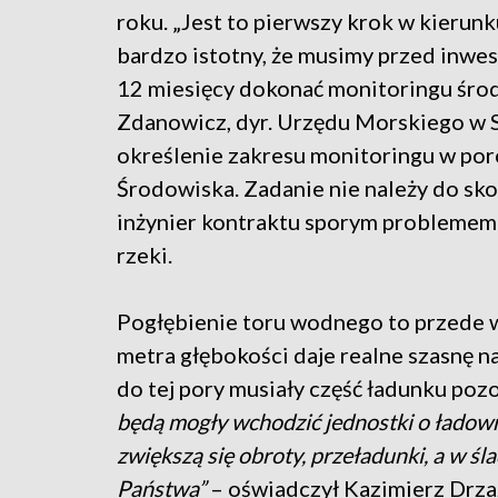
roku. „Jest to pierwszy krok w kierunk
bardzo istotny, że musimy przed inwes
12 miesięcy dokonać monitoringu śr
Zdanowicz, dyr. Urzędu Morskiego w 
określenie zakresu monitoringu w po
Środowiska. Zadanie nie należy do sko
inżynier kontraktu sporym problemem
rzeki.
Pogłębienie toru wodnego to przede w
metra głębokości daje realne szasnę n
do tej pory musiały część ładunku poz
będą mogły wchodzić jednostki o ładown
zwiększą się obroty, przeładunki, a w śl
Państwa”
– oświadczył Kazimierz Drz