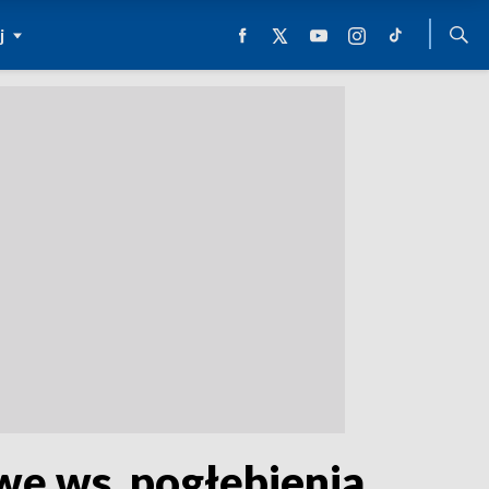
j
wę ws. pogłębienia