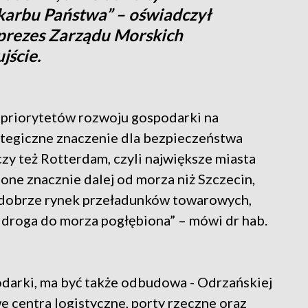
Skarbu Państwa” – oświadczył
prezes Zarządu Morskich
jście.
h priorytetów rozwoju gospodarki na
ategiczne znaczenie dla bezpieczeństwa
y też Rotterdam, czyli największe miasta
one znacznie dalej od morza niż Szczecin,
o dobrze rynek przeładunków towarowych,
m droga do morza pogłębiona” – mówi dr hab.
arki, ma być także odbudowa - Odrzańskiej
 centra logistyczne, porty rzeczne oraz