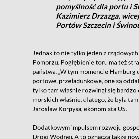
pomyślność dla portu i 
Kazimierz Drzazga, wice
Portów Szczecin i Świnou
Jednak to nie tylko jeden z rządowyc
Pomorzu. Pogłębienie toru ma też str
państwa. „W tym momencie Hamburg cz
portowe, przeładunkowe, one są oddal
tylko tam właśnie rozwinął się bardz
morskich właśnie, dlatego, że była ta
Jarosław Korpysa, ekonomista US.
Dodatkowym impulsem rozwoju gospod
Drogi Wodnej. A to oznacza także nowe