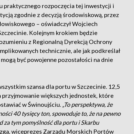
u praktycznego rozpoczęcia tej inwestycji i
tycją zgodnie z decyzją środowiskową, przez
odowiskowego – oświadczył Wojciech
Szczecinie. Kolejnym krokiem będzie
rozumieniu z Regionalną Dyrekcją Ochrony
mplikowanych technicznie, ale jak podkreślał
 mogą być powojenne pozostałości na dnie
szystkim szansa dla portu w Szczecinie. 12,5
a przyjmowanie większych jednostek, które
ostawiać w Świnoujściu.
„To perspektywa, że
ości 40 tysięcy ton, spowoduje to, że na pewno
ad za tym pomyślność dla portu i Skarbu
azga, wiceprezes Zarządu Morskich Portów