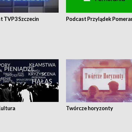
t TVP3 Szczecin
Podcast Przylądek Pomera
Kultura
Twórcze horyzonty