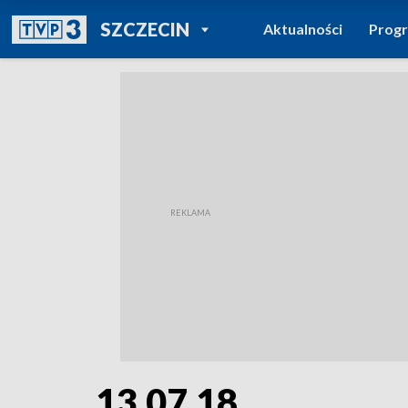
POWRÓT DO
SZCZECIN
Aktualności
Prog
TVP REGIONY
13.07.18