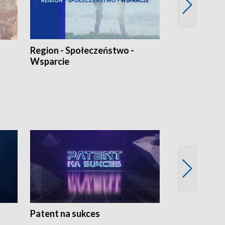
Region - Społeczeństwo -
Bez Barier
Wsparcie
Patent na sukces
Rolnictwo w 