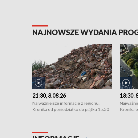
NAJNOWSZE WYDANIA PR
21:30, 8.08.26
18:30, 
Najważniejsze informacje z regionu.
Najważnie
Kronika od poniedziałku do piątku 15:30
Kronika o
(flesz), 16:30 (+ rozmowa), 18:30, 21:30.
(flesz), 
W weekendy i święta 15:30 i 16:30
W weekend
(flesz), 18:30 i 21:30. Dziennikarze czekają
(flesz), 1
na Państwa zgłoszenia: Szczecin - tel. 91-
na Państw