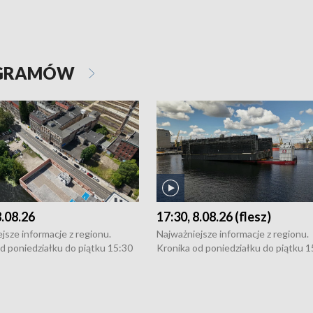
OGRAMÓW
8.08.26
17:30, 8.08.26 (flesz)
jsze informacje z regionu.
Najważniejsze informacje z regionu.
d poniedziałku do piątku 15:30
Kronika od poniedziałku do piątku 1
16:30 (+ rozmowa), 18:30, 21:30.
(flesz), 16:30 (+ rozmowa), 18:30, 21
y i święta 15:30 i 16:30
W weekendy i święta 15:30 i 16:30
8:30 i 21:30. Dziennikarze czekają
(flesz), 18:30 i 21:30. Dziennikarze c
a zgłoszenia: Szczecin - tel. 91-
na Państwa zgłoszenia: Szczecin - te