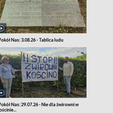
okół Nas: 3.08.26 - Tablica ludu
okół Nas: 29.07.26 - Nie dla żwirowni w
ścinie...