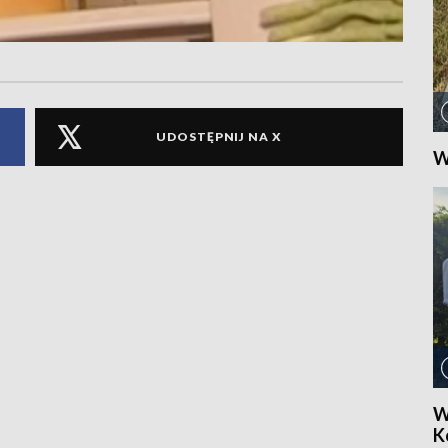
UDOSTĘPNIJ NA X
W
W
Ko