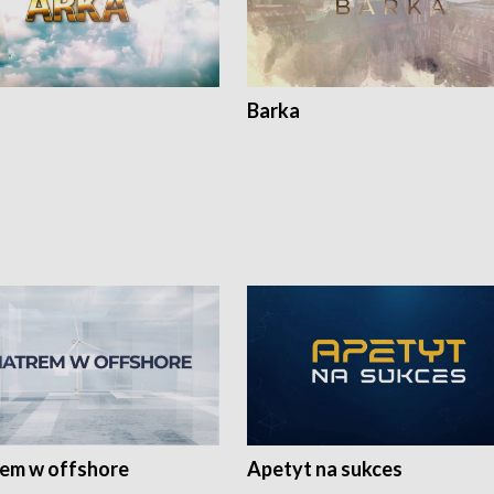
Barka
rem w offshore
Apetyt na sukces