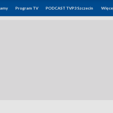
ramy
Program TV
PODCAST TVP3 Szczecin
Więce