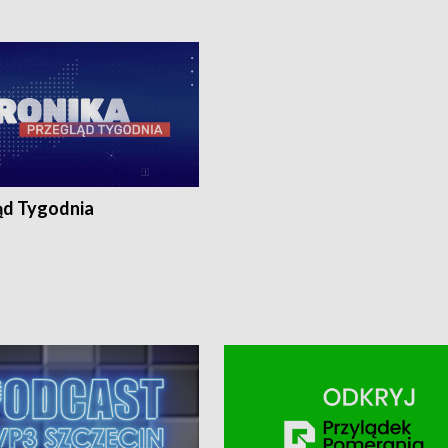
0, Koszalin - tel. 94-34-50-054,
4 8-10-400, Koszalin - tel. 94-34-50
ronika@tvp.pl.
e-mail: kronika@tvp.pl.
ąd Tygodnia