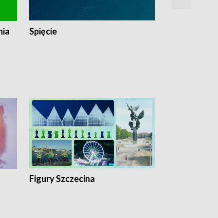
nia
Spięcie
Niedziałkow
Figury Szczecina