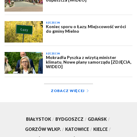
SZCZECIN
Koniec sporu o Łazy. Miejscowość wróci
do gminy Mielno
SZCZECIN
Mokradła Pyszka z wizytą minister
klimatu. Nowe plany samorządu [ZDJĘCIA,
WIDEO]
ZOBACZ WIĘCEJ
BIAŁYSTOK
/
BYDGOSZCZ
/
GDAŃSK
/
GORZÓW WLKP.
/
KATOWICE
/
KIELCE
/