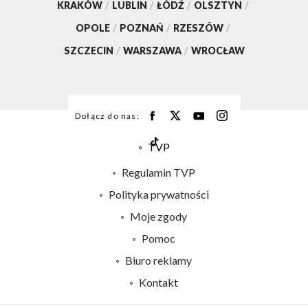
KRAKÓW
/
LUBLIN
/
ŁÓDŹ
/
OLSZTYN
/
OPOLE
/
POZNAŃ
/
RZESZÓW
/
SZCZECIN
/
WARSZAWA
/
WROCŁAW
Dołącz do nas:
TVP
Abonament TVP
Regulamin TVP
Emisja w TVP
Polityka prywatności
Centrum informacji TVP
Moje zgody
Naziemna Telewizja Cyfrowa
Pomoc
Sklep TVP
Biuro reklamy
Rada Programowa
Kontakt
System NOS