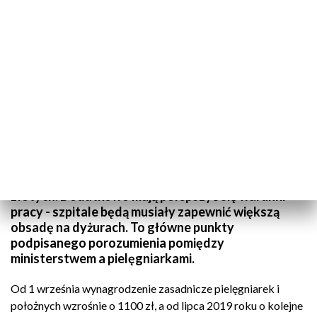
TVP3 Szczecin
Minister Zdrowia zapowiedział, że wynagrodzenie
dla pielęgniarek i położnych wzrośnie o 1100
złotych. Dodatkowo mają polepszyć się warunki
pracy - szpitale będą musiały zapewnić większą
obsadę na dyżurach. To główne punkty
podpisanego porozumienia pomiędzy
ministerstwem a pielęgniarkami.
Od 1 września wynagrodzenie zasadnicze pielęgniarek i
położnych wzrośnie o 1100 zł, a od lipca 2019 roku o kolejne