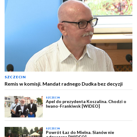
SZCZECIN
Remis w komisji. Mandat radnego Dudka bez decyzji
SZCZECIN
Apel do prezydenta Koszalina. Chodzi o
Iwano-Frankiwsk [WIDEO]
SZCZECIN
Powrót Łaz do Mielna. Sianów nie
odpuszcza [WIDEO]