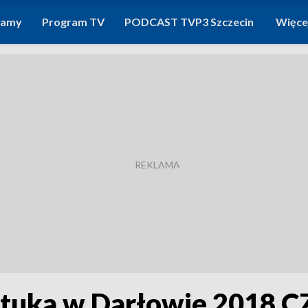
ramy
Program TV
PODCAST TVP3 Szczecin
Więce
ztuka w Darłowie 2018 CZ