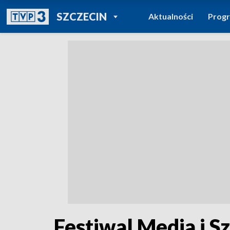
POWRÓT DO
SZCZECIN
Aktualności
Prog
TVP REGIONY
Festiwal Media i S