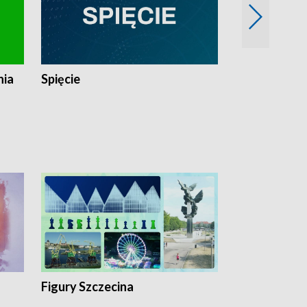
nia
Spięcie
Niedziałkow
Figury Szczecina