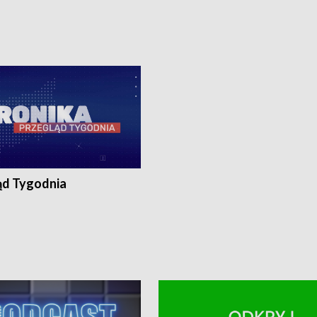
8:30 i 21:30. Dziennikarze czekają
(flesz), 18:30 i 21:30. Dziennikarze c
a zgłoszenia: Szczecin - tel. 91-
na Państwa zgłoszenia: Szczecin - te
0, Koszalin - tel. 94-34-50-054,
4 8-10-400, Koszalin - tel. 94-34-50
ronika@tvp.pl.
e-mail: kronika@tvp.pl.
ąd Tygodnia