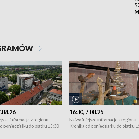
5
M
OGRAMÓW
7.08.26
16:30, 7.08.26
jsze informacje z regionu.
Najważniejsze informacje z regionu.
d poniedziałku do piątku 15:30
Kronika od poniedziałku do piątku 1
16:30 (+ rozmowa), 18:30, 21:30.
(flesz), 16:30 (+ rozmowa), 18:30, 21
y i święta 15:30 i 16:30
W weekendy i święta 15:30 i 16:30