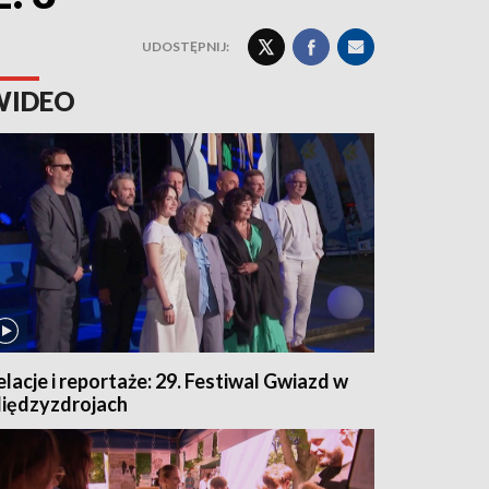
UDOSTĘPNIJ:
WIDEO
elacje i reportaże: 29. Festiwal Gwiazd w
iędzyzdrojach