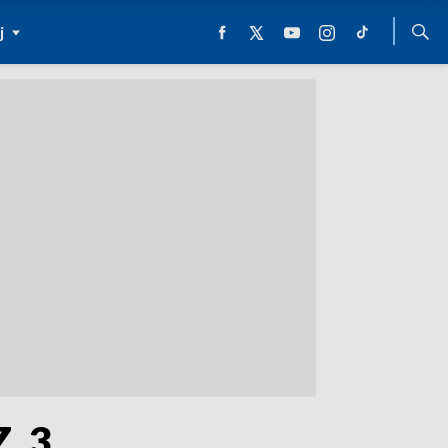
j
. 3