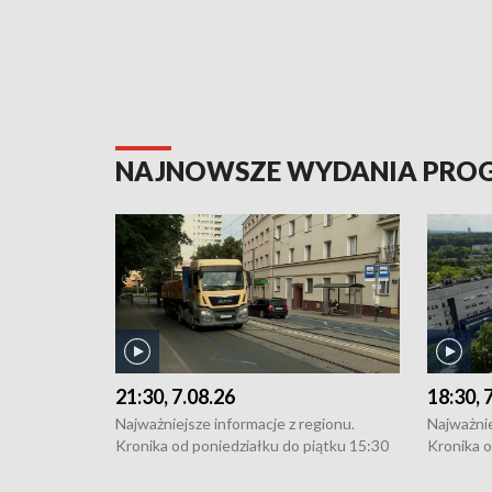
NAJNOWSZE WYDANIA PR
21:30, 7.08.26
18:30, 
Najważniejsze informacje z regionu.
Najważnie
Kronika od poniedziałku do piątku 15:30
Kronika o
(flesz), 16:30 (+ rozmowa), 18:30, 21:30.
(flesz), 
W weekendy i święta 15:30 i 16:30
W weekend