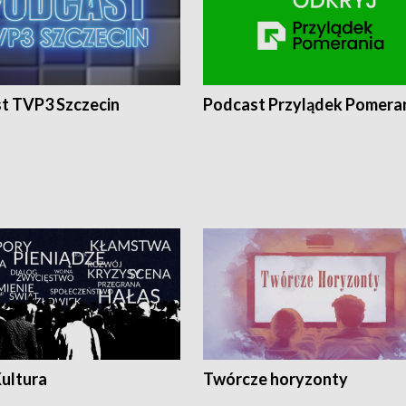
t TVP3 Szczecin
Podcast Przylądek Pomera
Kultura
Twórcze horyzonty