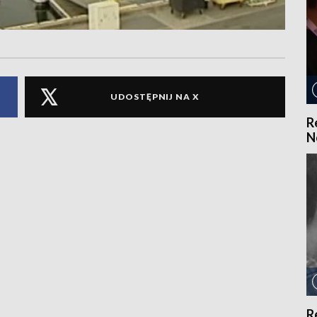
UDOSTĘPNIJ NA X
R
N
R