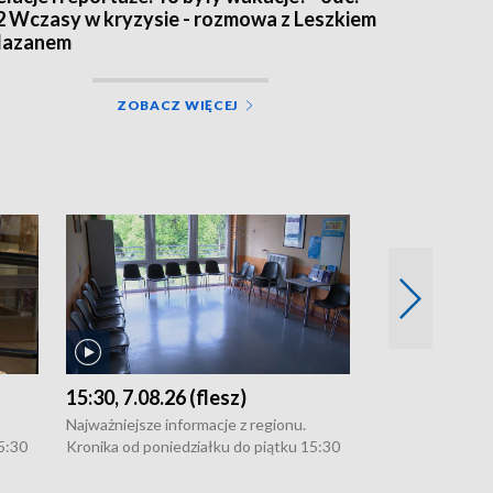
2 Wczasy w kryzysie - rozmowa z Leszkiem
azanem
ZOBACZ WIĘCEJ
15:30, 7.08.26 (flesz)
21:30, 6.08.2
Najważniejsze informacje z regionu.
Najważniejsze in
5:30
Kronika od poniedziałku do piątku 15:30
Kronika od ponie
:30.
(flesz), 16:30 (+ rozmowa), 18:30, 21:30.
(flesz), 16:30 (+
W weekendy i święta 15:30 i 16:30
W weekendy i świ