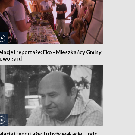
elacje i reportaże: Eko - Mieszkańcy Gminy
owogard
elacje i reportaże: To były wakacje! - odc.