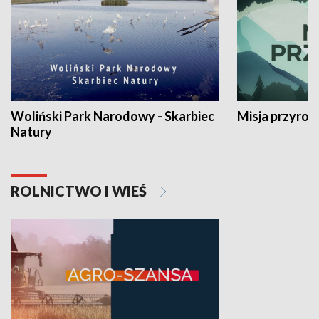
Woliński Park Narodowy - Skarbiec
Misja przyrod
Natury
ROLNICTWO I WIEŚ