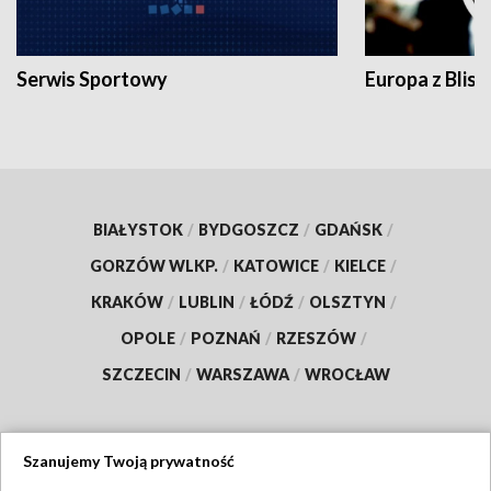
Serwis Sportowy
Europa z Blisk
BIAŁYSTOK
/
BYDGOSZCZ
/
GDAŃSK
/
GORZÓW WLKP.
/
KATOWICE
/
KIELCE
/
KRAKÓW
/
LUBLIN
/
ŁÓDŹ
/
OLSZTYN
/
OPOLE
/
POZNAŃ
/
RZESZÓW
/
SZCZECIN
/
WARSZAWA
/
WROCŁAW
Szanujemy Twoją prywatność
Dołącz do nas: