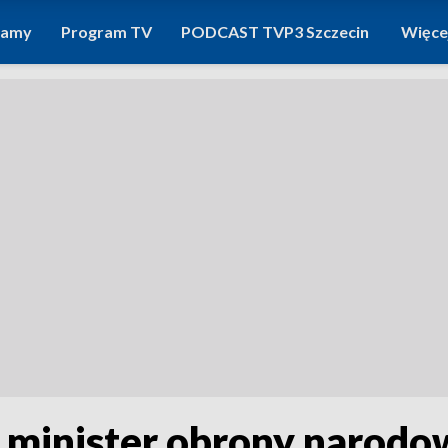
ramy
Program TV
PODCAST TVP3 Szczecin
Więce
, minister obrony narodo