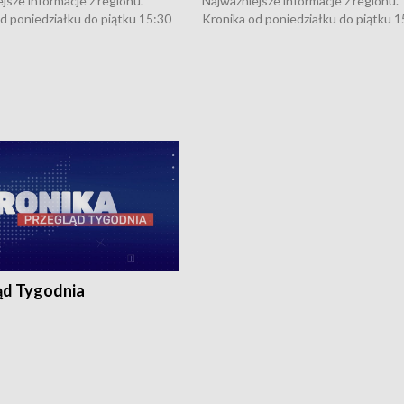
jsze informacje z regionu.
Najważniejsze informacje z regionu.
d poniedziałku do piątku 15:30
Kronika od poniedziałku do piątku 1
16:30 (+ rozmowa), 18:30, 21:30.
(flesz), 16:30 (+ rozmowa), 18:30, 21
y i święta 15:30 i 16:30
W weekendy i święta 15:30 i 16:30
8:30 i 21:30. Dziennikarze czekają
(flesz), 18:30 i 21:30. Dziennikarze c
a zgłoszenia: Szczecin - tel. 91-
na Państwa zgłoszenia: Szczecin - te
0, Koszalin - tel. 94-34-50-054,
4 8-10-400, Koszalin - tel. 94-34-50
ronika@tvp.pl.
e-mail: kronika@tvp.pl.
ąd Tygodnia