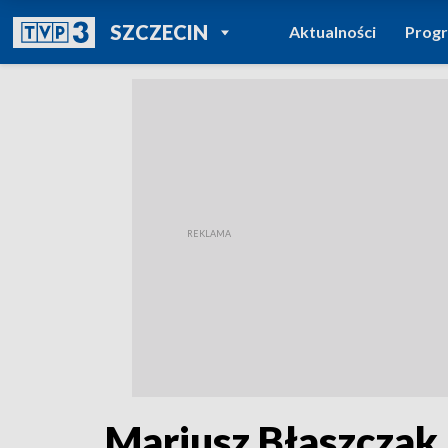
POWRÓT DO
SZCZECIN
Aktualności
Prog
TVP REGIONY
Mariusz Błaszczak