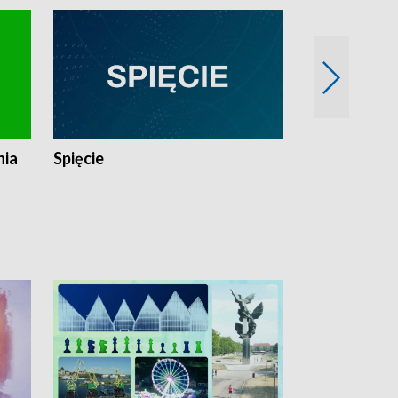
nia
Spięcie
Niedziałkow