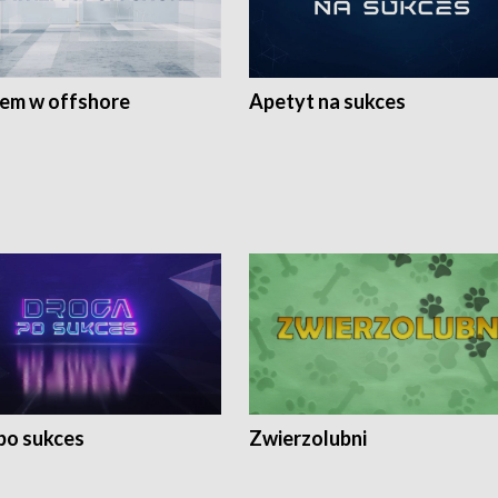
rem w offshore
Apetyt na sukces
po sukces
Zwierzolubni