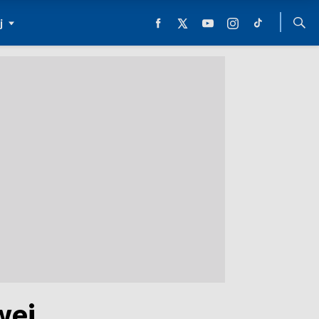
j
wej