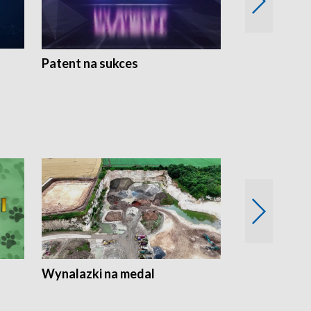
Patent na sukces
Rolnictwo w 
Wynalazki na medal
Era Seniora