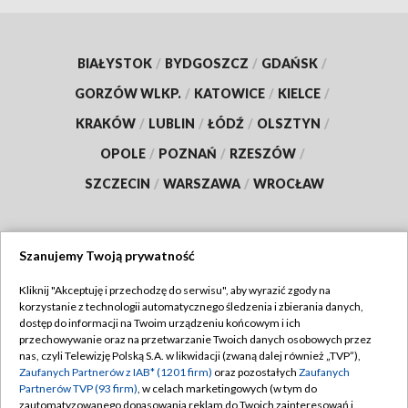
BIAŁYSTOK
/
BYDGOSZCZ
/
GDAŃSK
/
GORZÓW WLKP.
/
KATOWICE
/
KIELCE
/
KRAKÓW
/
LUBLIN
/
ŁÓDŹ
/
OLSZTYN
/
OPOLE
/
POZNAŃ
/
RZESZÓW
/
SZCZECIN
/
WARSZAWA
/
WROCŁAW
Szanujemy Twoją prywatność
Dołącz do nas:
Kliknij "Akceptuję i przechodzę do serwisu", aby wyrazić zgody na
korzystanie z technologii automatycznego śledzenia i zbierania danych,
TVP
dostęp do informacji na Twoim urządzeniu końcowym i ich
Abonament TVP
przechowywanie oraz na przetwarzanie Twoich danych osobowych przez
Regulamin TVP
nas, czyli Telewizję Polską S.A. w likwidacji (zwaną dalej również „TVP”),
Emisja w TVP
Polityka prywatności
Zaufanych Partnerów z IAB* (1201 firm)
oraz pozostałych
Zaufanych
Partnerów TVP (93 firm)
, w celach marketingowych (w tym do
Centrum informacji TVP
Moje zgody
zautomatyzowanego dopasowania reklam do Twoich zainteresowań i