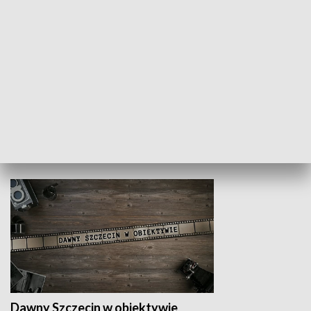
Z indeksem w ręku
Droga po suk
HISTORIA
Dawny Szczecin w obiektywie