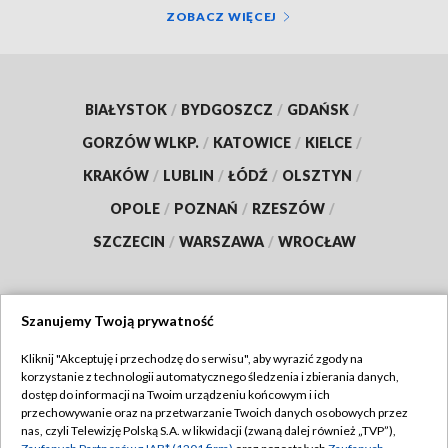
ZOBACZ WIĘCEJ
BIAŁYSTOK
/
BYDGOSZCZ
/
GDAŃSK
/
GORZÓW WLKP.
/
KATOWICE
/
KIELCE
/
KRAKÓW
/
LUBLIN
/
ŁÓDŹ
/
OLSZTYN
/
OPOLE
/
POZNAŃ
/
RZESZÓW
/
SZCZECIN
/
WARSZAWA
/
WROCŁAW
Szanujemy Twoją prywatność
Dołącz do nas:
Kliknij "Akceptuję i przechodzę do serwisu", aby wyrazić zgody na
korzystanie z technologii automatycznego śledzenia i zbierania danych,
TVP
dostęp do informacji na Twoim urządzeniu końcowym i ich
Abonament TVP
przechowywanie oraz na przetwarzanie Twoich danych osobowych przez
Regulamin TVP
nas, czyli Telewizję Polską S.A. w likwidacji (zwaną dalej również „TVP”),
Emisja w TVP