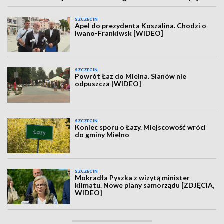
SZCZECIN
Apel do prezydenta Koszalina. Chodzi o
Iwano-Frankiwsk [WIDEO]
SZCZECIN
Powrót Łaz do Mielna. Sianów nie
odpuszcza [WIDEO]
SZCZECIN
Koniec sporu o Łazy. Miejscowość wróci
do gminy Mielno
SZCZECIN
Mokradła Pyszka z wizytą minister
klimatu. Nowe plany samorządu [ZDJĘCIA,
WIDEO]