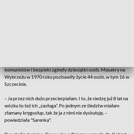
miejsca w plebiscycie Kobieta Roku obecnie zajmuje się
walką o prawa emerytowanych funkcjonariuszy SB i właśnie
za to została nominowana przez jednego z mieszkańców
regionu.
W październiku ubiegłego roku emerytury byłych esbków
zostały obniżone do przeciętnych emerytur z ZUS. Byli
funkcjonariusze protestowali przeciw zmianom szokując
swoimi wypowiedziami. Tylko w stanie wojennym z rąk
komunistów i bezpieki zginęły dziesiątki osób. Masakry na
Wybrzeżu w 1970 roku pozbawiły życie 44 osób, w tym 16 w
Szczecinie.
– Ja przez nich dużo przecierpiałam. I to, że siedzę już 8 lat na
wózku to też ich „zasługa”. Po jednym ze śledztw miałam
złamany kręgosłup, tak że ja z nimi nie dyskutuję. –
powiedziała "Sarenka".