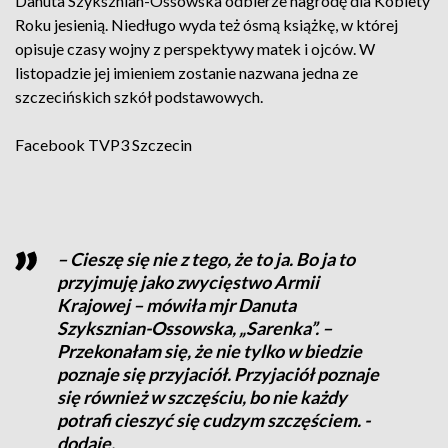
Danuta Szyksznian-Ossowska odbierze nagrodę dla Kobiety
Roku jesienią. Niedługo wyda też ósmą książkę, w której
opisuje czasy wojny z perspektywy matek i ojców. W
listopadzie jej imieniem zostanie nazwana jedna ze
szczecińskich szkół podstawowych.
Facebook
TVP3 Szczecin
– Cieszę się nie z tego, że to ja. Bo ja to
przyjmuję jako zwycięstwo Armii
Krajowej – mówiła mjr Danuta
Szyksznian-Ossowska, „Sarenka”. –
Przekonałam się, że nie tylko w biedzie
poznaje się przyjaciół. Przyjaciół poznaje
się również w szczęściu, bo nie każdy
potrafi cieszyć się cudzym szczęściem. -
dodaje.