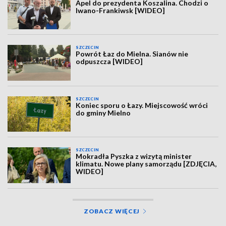
Apel do prezydenta Koszalina. Chodzi o
Iwano-Frankiwsk [WIDEO]
SZCZECIN
Powrót Łaz do Mielna. Sianów nie
odpuszcza [WIDEO]
SZCZECIN
Koniec sporu o Łazy. Miejscowość wróci
do gminy Mielno
SZCZECIN
Mokradła Pyszka z wizytą minister
klimatu. Nowe plany samorządu [ZDJĘCIA,
WIDEO]
ZOBACZ WIĘCEJ