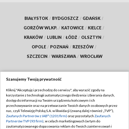
BIAŁYSTOK
/
BYDGOSZCZ
/
GDAŃSK
/
GORZÓW WLKP.
/
KATOWICE
/
KIELCE
/
KRAKÓW
/
LUBLIN
/
ŁÓDŹ
/
OLSZTYN
/
OPOLE
/
POZNAŃ
/
RZESZÓW
/
SZCZECIN
/
WARSZAWA
/
WROCŁAW
Szanujemy Twoją prywatność
Dołącz do nas:
Kliknij "Akceptuję i przechodzę do serwisu", aby wyrazić zgody na
korzystanie z technologii automatycznego śledzenia i zbierania danych,
TVP
dostęp do informacji na Twoim urządzeniu końcowym i ich
Abonament TVP
przechowywanie oraz na przetwarzanie Twoich danych osobowych przez
Regulamin TVP
nas, czyli Telewizję Polską S.A. w likwidacji (zwaną dalej również „TVP”),
Emisja w TVP
Polityka prywatności
Zaufanych Partnerów z IAB* (1201 firm)
oraz pozostałych
Zaufanych
Partnerów TVP (93 firm)
, w celach marketingowych (w tym do
Centrum informacji TVP
Moje zgody
zautomatyzowanego dopasowania reklam do Twoich zainteresowań i