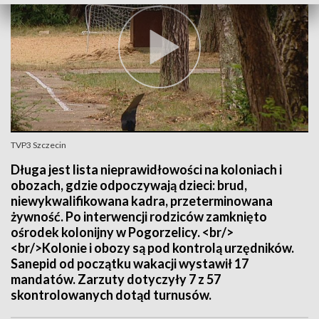
TVP3 Szczecin
Długa jest lista nieprawidłowości na koloniach i
obozach, gdzie odpoczywają dzieci: brud,
niewykwalifikowana kadra, przeterminowana
żywność. Po interwencji rodziców zamknięto
ośrodek kolonijny w Pogorzelicy. <br/>
<br/>Kolonie i obozy są pod kontrolą urzędników.
Sanepid od początku wakacji wystawił 17
mandatów. Zarzuty dotyczyły 7 z 57
skontrolowanych dotąd turnusów.