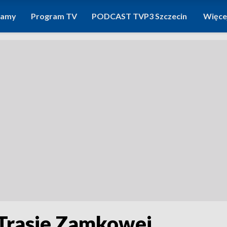
ramy
Program TV
PODCAST TVP3 Szczecin
Więce
Trasie Zamkowej