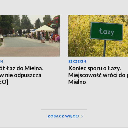
IN
SZCZECIN
t Łaz do Mielna.
Koniec sporu o Łazy.
w nie odpuszcza
Miejscowość wróci do
EO]
Mielno
ZOBACZ WIĘCEJ