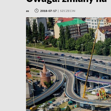
as
2018-07-17
|
SZCZECIN