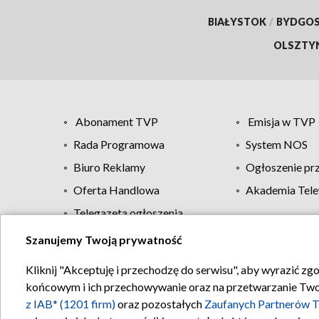
BIAŁYSTOK
/
BYDGO
OLSZTY
Abonament TVP
Emisja w TVP
Rada Programowa
System NOS
Biuro Reklamy
Ogłoszenie pr
Oferta Handlowa
Akademia Tele
Telegazeta ogłoszenia
Szanujemy Twoją prywatność
Regulamin TVP
Kliknij "Akceptuję i przechodzę do serwisu", aby wyrazić zg
końcowym i ich przechowywanie oraz na przetwarzanie Twoich
z IAB* (1201 firm)
oraz pozostałych
Zaufanych Partnerów T