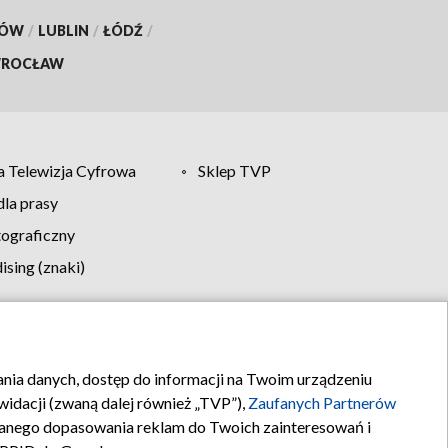
KÓW
/
LUBLIN
/
ŁÓDŹ
/
ROCŁAW
 Telewizja Cyfrowa
Sklep TVP
la prasy
tograficzny
sing (znaki)
klamy
Kontakt
rania danych, dostęp do informacji na Twoim urządzeniu
idacji (zwaną dalej również „TVP”),
Zaufanych Partnerów
anego dopasowania reklam do Twoich zainteresowań i