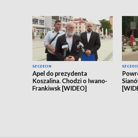
SZCZECIN
SZCZEC
Apel do prezydenta
Powró
Koszalina. Chodzi o Iwano-
Sianó
Frankiwsk [WIDEO]
[WID