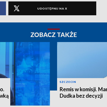
UDOSTĘPNIJ NA X
ZOBACZ TAKŻE
SZCZECIN
o.
Remis w komisji. M
ewką
Dudka bez decyzji