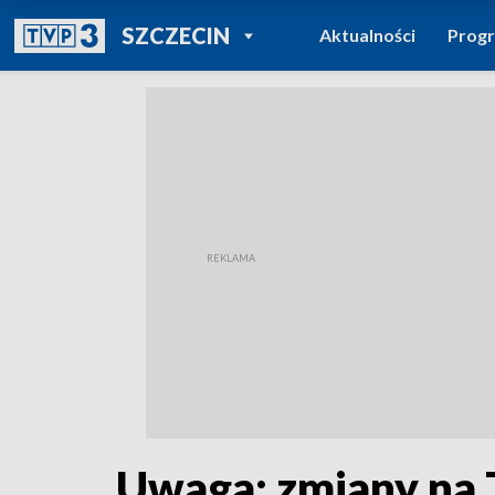
POWRÓT DO
SZCZECIN
Aktualności
Prog
TVP REGIONY
Uwaga: zmiany na 