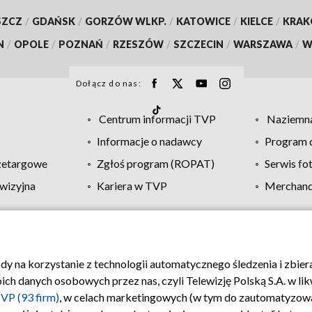
SZCZ
/
GDAŃSK
/
GORZÓW WLKP.
/
KATOWICE
/
KIELCE
/
KRA
N
/
OPOLE
/
POZNAŃ
/
RZESZÓW
/
SZCZECIN
/
WARSZAWA
/
W
Dołącz do nas:
Centrum informacji TVP
Naziemna
Informacje o nadawcy
Program d
zetargowe
Zgłoś program (ROPAT)
Serwis fo
wizyjna
Kariera w TVP
Merchandi
Polityka prywatności
Moje zgody
Pomoc
Biuro re
ody na korzystanie z technologii automatycznego śledzenia i zbie
 danych osobowych przez nas, czyli Telewizję Polską S.A. w likw
VP (93 firm)
, w celach marketingowych (w tym do zautomatyzow