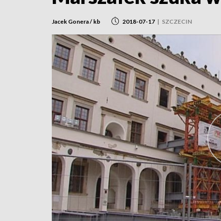
Jacek Gonera / kb
2018-07-17
|
SZCZECIN