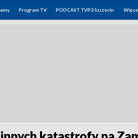
ramy
Program TV
PODCAST TVP3 Szczecin
Więce
innych katastrofy na Za