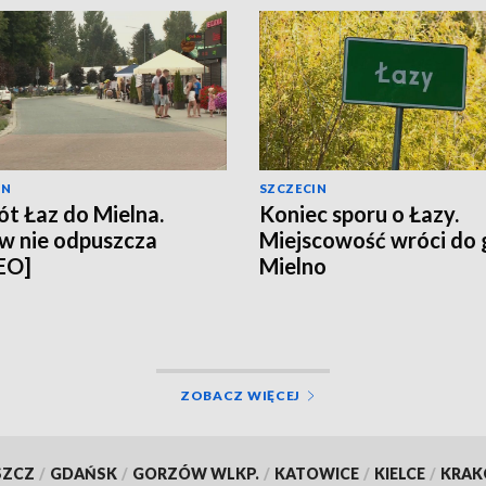
IN
SZCZECIN
t Łaz do Mielna.
Koniec sporu o Łazy.
w nie odpuszcza
Miejscowość wróci do
EO]
Mielno
ZOBACZ WIĘCEJ
SZCZ
/
GDAŃSK
/
GORZÓW WLKP.
/
KATOWICE
/
KIELCE
/
KRA