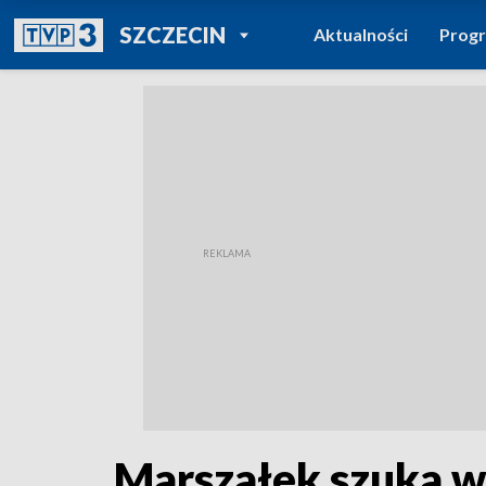
POWRÓT DO
SZCZECIN
Aktualności
Prog
TVP REGIONY
Marszałek szuka w