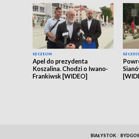
SZCZECIN
SZCZEC
Apel do prezydenta
Powró
Koszalina. Chodzi o Iwano-
Sianó
Frankiwsk [WIDEO]
[WID
BIAŁYSTOK
/
BYDGO