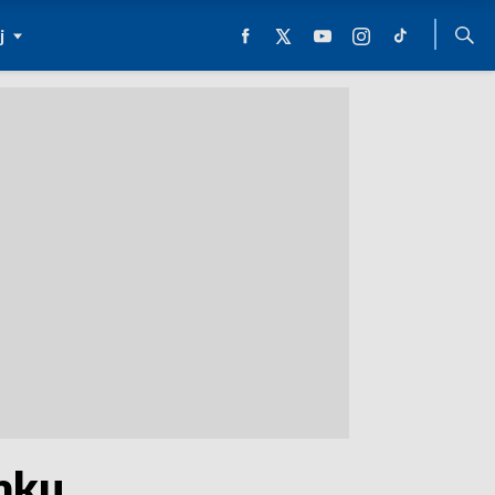
j
mku