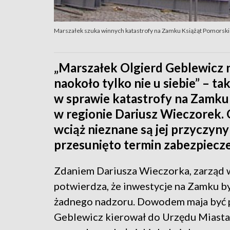
Marszałek szuka winnych katastrofy na Zamku Książąt Pomorsk
„Marszałek Olgierd Geblewicz n
naokoło tylko nie u siebie” – t
w sprawie katastrofy na Zamku
w regionie Dariusz Wieczorek. O
wciąż nieznane są jej przyczyny
przesunięto termin zabezpiecze
Zdaniem Dariusza Wieczorka, zarząd 
potwierdza, że inwestycje na Zamku by
żadnego nadzoru. Dowodem maja być p
Geblewicz kierował do Urzędu Miasta.