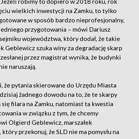
 Jeżeli robimy to dopiero w 2018 roku, rok
ęciu wielkich inwestycji na Zamku, to tylko
zygotowane w sposób bardzo nieprofesjonalny,
iedniego przygotowania – mówi Dariusz
sejmiku województwa, który dodał, że takie
łek Geblewicz szuka winy za degradację skarp
rzesłanej przez magistrat wynika, że budynki
nie naruszają.
, że pytania skierowane do Urzędu Miasta
dzisiaj żadnego dowodu na to, że te skarpy
się filara na Zamku, natomiast ta kwestia
cowania w związku z tym, że chcemy
wi Olgierd Geblewicz, marszałek
tóry przekonuj, że SLD nie ma pomysłu na