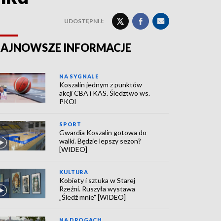
UDOSTĘPNIJ:
AJNOWSZE INFORMACJE
NA SYGNALE
Koszalin jednym z punktów
akcji CBA i KAS. Śledztwo ws.
PKOl
SPORT
Gwardia Koszalin gotowa do
walki. Będzie lepszy sezon?
[WIDEO]
KULTURA
Kobiety i sztuka w Starej
Rzeźni. Ruszyła wystawa
„Śledź mnie” [WIDEO]
NA DROGACH