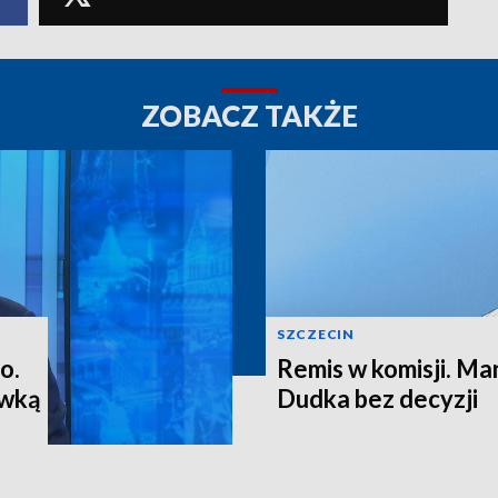
ZOBACZ TAKŻE
SZCZECIN
o.
Remis w komisji. M
ewką
Dudka bez decyzji