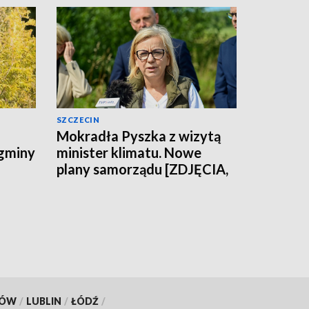
SZCZECIN
Mokradła Pyszka z wizytą
 gminy
minister klimatu. Nowe
plany samorządu [ZDJĘCIA,
WIDEO]
KÓW
/
LUBLIN
/
ŁÓDŹ
/