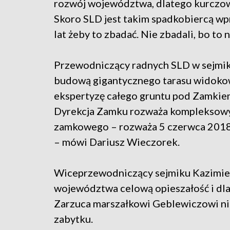
rozwój województwa, dlatego kurczowo
Skoro SLD jest takim spadkobiercą wp
lat żeby to zbadać. Nie zbadali, bo to 
Przewodniczący radnych SLD w sejmiku
budową gigantycznego tarasu widokowe
ekspertyzę całego gruntu pod Zamkiem, 
Dyrekcja Zamku rozważa kompleksowy
zamkowego – rozważa 5 czerwca 2018 
– mówi Dariusz Wieczorek.
Wiceprzewodniczący sejmiku Kazimier
województwa celową opieszałość i dla
Zarzuca marszałkowi Geblewiczowi nis
zabytku.