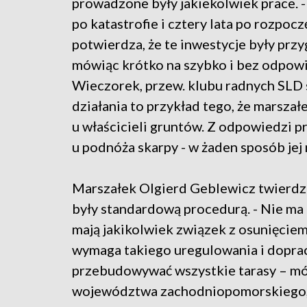
prowadzone były jakiekolwiek prace. -
po katastrofie i cztery lata po rozpocz
potwierdza, że te inwestycje były pr
mówiąc krótko na szybko i bez odpow
Wieczorek, przew. klubu radnych SLD 
działania to przykład tego, że marsza
u właścicieli gruntów. Z odpowiedzi p
u podnóża skarpy - w żaden sposób jej 
Marszałek Olgierd Geblewicz twierdzi
były standardową procedurą. - Nie ma 
mają jakikolwiek związek z osunięciem 
wymaga takiego uregulowania i dopra
przebudowywać wszystkie tarasy – mó
województwa zachodniopomorskiego, k