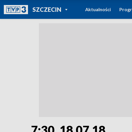
POWRÓT DO
SZCZECIN
Aktualności
Prog
TVP REGIONY
7:30, 18.07.18