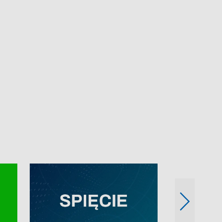
e-mail: kronika@tvp.pl.
e-mail: kronika@t