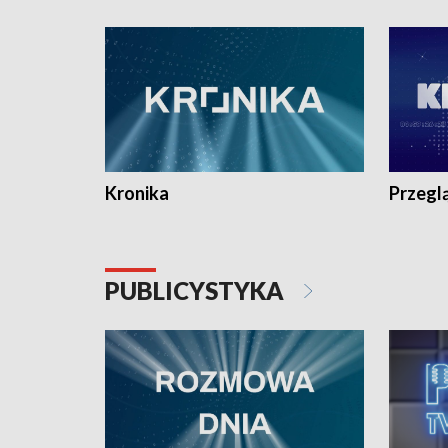
e-mail: kronika@tvp.pl.
e-mail: k
Kronika
Przegl
PUBLICYSTYKA