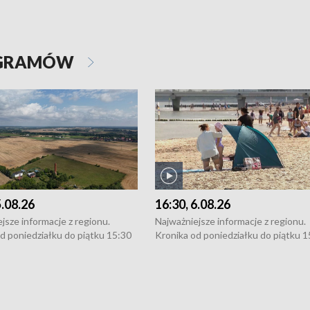
OGRAMÓW
5.08.26
16:30, 6.08.26
jsze informacje z regionu.
Najważniejsze informacje z regionu.
d poniedziałku do piątku 15:30
Kronika od poniedziałku do piątku 1
16:30 (+ rozmowa), 18:30, 21:30.
(flesz), 16:30 (+ rozmowa), 18:30, 21
y i święta 15:30 i 16:30
W weekendy i święta 15:30 i 16:30
8:30 i 21:30. Dziennikarze czekają
(flesz), 18:30 i 21:30. Dziennikarze c
a zgłoszenia: Szczecin - tel. 91-
na Państwa zgłoszenia: Szczecin - te
0, Koszalin - tel. 94-34-50-054,
4 8-10-400, Koszalin - tel. 94-34-50