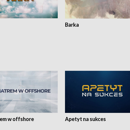
Barka
rem w offshore
Apetyt na sukces