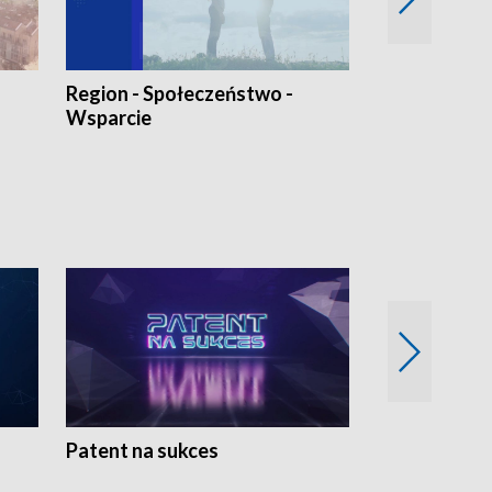
Region - Społeczeństwo -
Bez Barier
Wsparcie
Patent na sukces
Rolnictwo w 