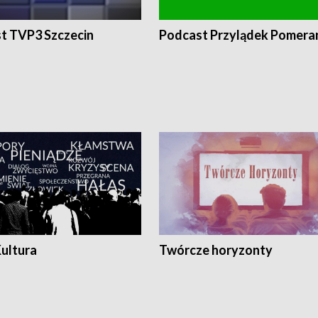
t TVP3 Szczecin
Podcast Przylądek Pomera
Kultura
Twórcze horyzonty