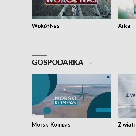
Wokół Nas
Arka
GOSPODARKA
Morski Kompas
Z wiat