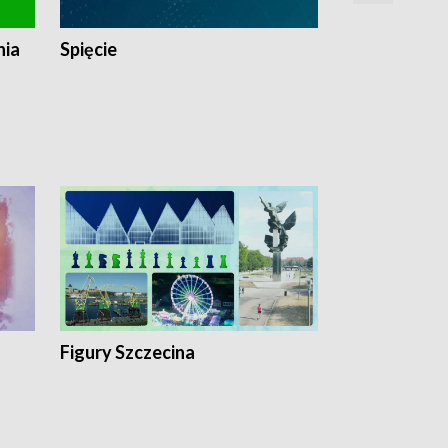
nia
Spięcie
Niedziałkow
Figury Szczecina