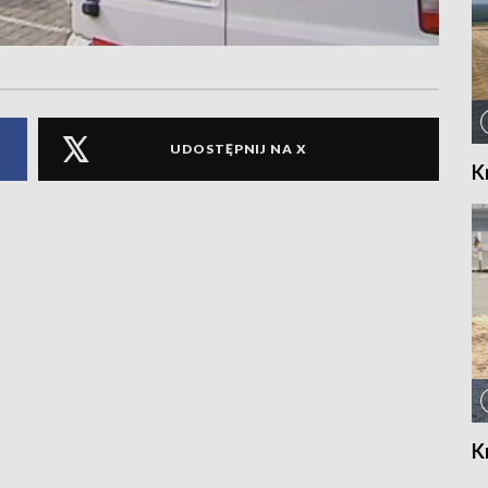
UDOSTĘPNIJ NA X
K
K