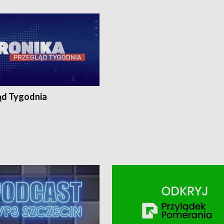
ronika@tvp.pl.
e-mail: kronika@tvp.pl.
ąd Tygodnia