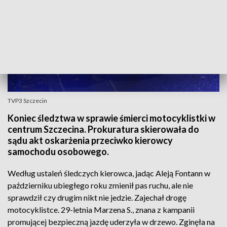
TVP3 Szczecin
Koniec śledztwa w sprawie śmierci motocyklistki w
centrum Szczecina. Prokuratura skierowała do
sądu akt oskarżenia przeciwko kierowcy
samochodu osobowego.
Według ustaleń śledczych kierowca, jadąc Aleją Fontann w
październiku ubiegłego roku zmienił pas ruchu, ale nie
sprawdził czy drugim nikt nie jedzie. Zajechał drogę
motocyklistce. 29-letnia Marzena S., znana z kampanii
promującej bezpieczną jazdę uderzyła w drzewo. Zginęła na