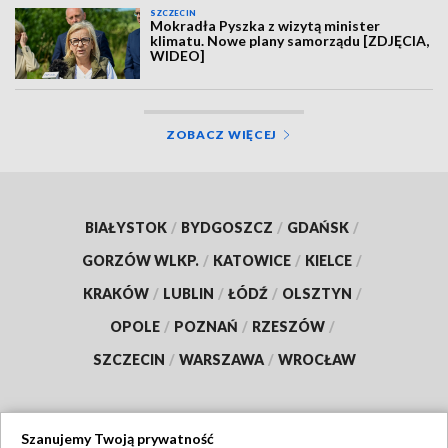
SZCZECIN
Mokradła Pyszka z wizytą minister
klimatu. Nowe plany samorządu [ZDJĘCIA,
WIDEO]
ZOBACZ WIĘCEJ
BIAŁYSTOK
/
BYDGOSZCZ
/
GDAŃSK
/
GORZÓW WLKP.
/
KATOWICE
/
KIELCE
/
KRAKÓW
/
LUBLIN
/
ŁÓDŹ
/
OLSZTYN
/
OPOLE
/
POZNAŃ
/
RZESZÓW
/
SZCZECIN
/
WARSZAWA
/
WROCŁAW
Szanujemy Twoją prywatność