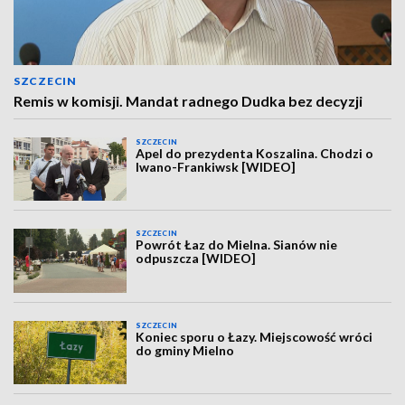
SZCZECIN
Remis w komisji. Mandat radnego Dudka bez decyzji
SZCZECIN
Apel do prezydenta Koszalina. Chodzi o
Iwano-Frankiwsk [WIDEO]
SZCZECIN
Powrót Łaz do Mielna. Sianów nie
odpuszcza [WIDEO]
SZCZECIN
Koniec sporu o Łazy. Miejscowość wróci
do gminy Mielno