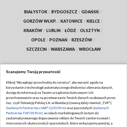
BIAŁYSTOK
/
BYDGOSZCZ
/
GDAŃSK
/
GORZÓW WLKP.
/
KATOWICE
/
KIELCE
/
KRAKÓW
/
LUBLIN
/
ŁÓDŹ
/
OLSZTYN
/
OPOLE
/
POZNAŃ
/
RZESZÓW
/
SZCZECIN
/
WARSZAWA
/
WROCŁAW
Szanujemy Twoją prywatność
Dołącz do nas:
Kliknij "Akceptuję i przechodzę do serwisu", aby wyrazić zgody na
korzystanie z technologii automatycznego śledzenia i zbierania danych,
TVP
dostęp do informacji na Twoim urządzeniu końcowym i ich
Abonament TVP
przechowywanie oraz na przetwarzanie Twoich danych osobowych przez
Regulamin TVP
nas, czyli Telewizję Polską S.A. w likwidacji (zwaną dalej również „TVP”),
Emisja w TVP
Polityka prywatności
Zaufanych Partnerów z IAB* (1201 firm)
oraz pozostałych
Zaufanych
Partnerów TVP (93 firm)
, w celach marketingowych (w tym do
Centrum informacji TVP
Moje zgody
zautomatyzowanego dopasowania reklam do Twoich zainteresowań i
mierzenia ich skuteczności) i pozostałych, które wskazujemy poniżej, a
Naziemna Telewizja Cyfrowa
Pomoc