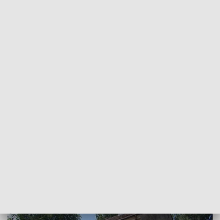
POWRÓT DO
SZCZECIN
TVP REGIONY
Poczta Polska kontra emerytowana
pracownica
2018-07-18
Małgorzata Gwiazda-Elmerych / kb