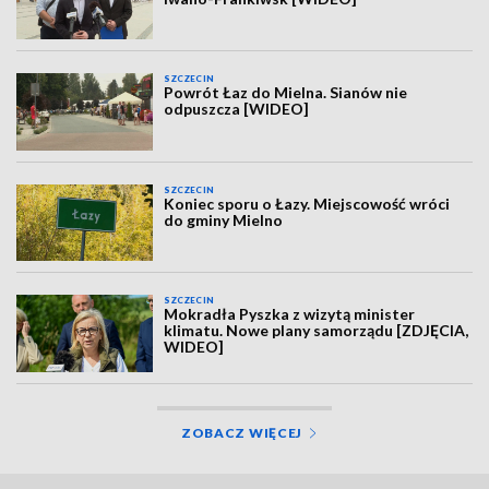
SZCZECIN
Powrót Łaz do Mielna. Sianów nie
odpuszcza [WIDEO]
SZCZECIN
Koniec sporu o Łazy. Miejscowość wróci
do gminy Mielno
SZCZECIN
Mokradła Pyszka z wizytą minister
klimatu. Nowe plany samorządu [ZDJĘCIA,
WIDEO]
ZOBACZ WIĘCEJ