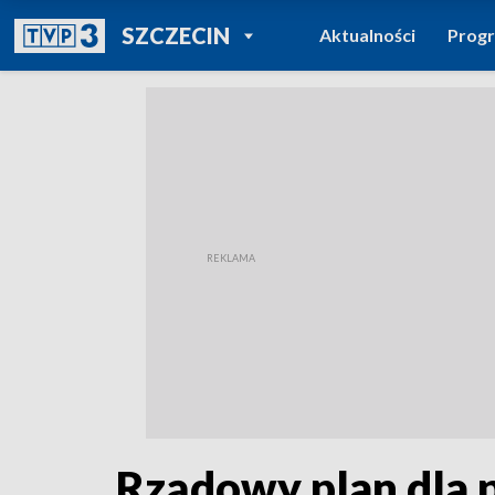
POWRÓT DO
SZCZECIN
Aktualności
Prog
TVP REGIONY
Rządowy plan dla p