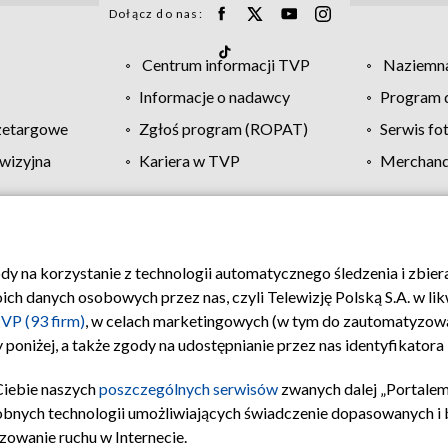
Dołącz do nas:
Centrum informacji TVP
Naziemna
Informacje o nadawcy
Program d
zetargowe
Zgłoś program (ROPAT)
Serwis fo
wizyjna
Kariera w TVP
Merchandi
Polityka prywatności
Moje zgody
Pomoc
Biuro re
ody na korzystanie z technologii automatycznego śledzenia i zbie
 danych osobowych przez nas, czyli Telewizję Polską S.A. w likw
VP (93 firm)
, w celach marketingowych (w tym do zautomatyzow
 poniżej, a także zgody na udostępnianie przez nas identyfikator
Ciebie naszych
poszczególnych serwisów
zwanych dalej „Portalem
obnych technologii umożliwiających świadczenie dopasowanych i be
zowanie ruchu w Internecie.