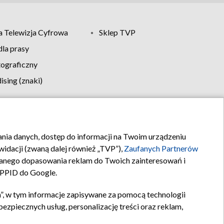
 Telewizja Cyfrowa
Sklep TVP
la prasy
tograficzny
sing (znaki)
klamy
Kontakt
rania danych, dostęp do informacji na Twoim urządzeniu
idacji (zwaną dalej również „TVP”),
Zaufanych Partnerów
anego dopasowania reklam do Twoich zainteresowań i
a PPID do Google.
”, w tym informacje zapisywane za pomocą technologii
zpiecznych usług, personalizację treści oraz reklam,