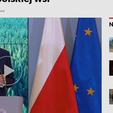
SKA
N