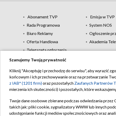
Abonament TVP
Emisja w TVP
Rada Programowa
System NOS
Biuro Reklamy
Ogłoszenie pr
Oferta Handlowa
Akademia Tele
Telegazeta ogłoszenia
Szanujemy Twoją prywatność
Regulamin TVP
Kliknij "Akceptuję i przechodzę do serwisu", aby wyrazić zg
końcowym i ich przechowywanie oraz na przetwarzanie Twoich
z IAB* (1201 firm)
oraz pozostałych
Zaufanych Partnerów T
mierzenia ich skuteczności) i pozostałych, które wskazujemy
Twoje dane osobowe zbierane podczas odwiedzania przez 
takich jak: pliki cookie, sygnalizatory WWW lub innych pod
udostępnianie funkcji mediów społecznościowych oraz anali