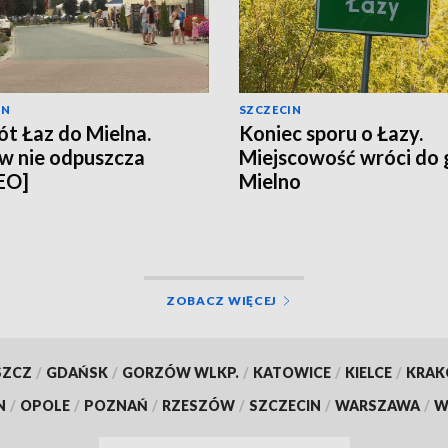
IN
SZCZECIN
t Łaz do Mielna.
Koniec sporu o Łazy.
w nie odpuszcza
Miejscowość wróci do
EO]
Mielno
ZOBACZ WIĘCEJ
SZCZ
/
GDAŃSK
/
GORZÓW WLKP.
/
KATOWICE
/
KIELCE
/
KRA
N
/
OPOLE
/
POZNAŃ
/
RZESZÓW
/
SZCZECIN
/
WARSZAWA
/
W