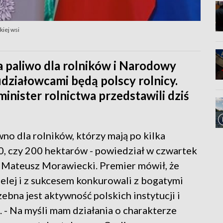
kiej wsi
a paliwo dla rolników i Narodowy
działowcami będą polscy rolnicy.
inister rolnictwa przedstawili dziś
wno dla rolników, którzy mają po kilka
00, czy 200 hektarów - powiedział w czwartek
 Mateusz Morawiecki. Premier mówił, że
ielej i z sukcesem konkurowali z bogatymi
bna jest aktywność polskich instytucji i
 - Na myśli mam działania o charakterze