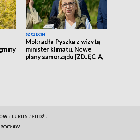
SZCZECIN
Mokradła Pyszka z wizytą
 gminy
minister klimatu. Nowe
plany samorządu [ZDJĘCIA,
WIDEO]
KÓW
/
LUBLIN
/
ŁÓDŹ
/
ROCŁAW