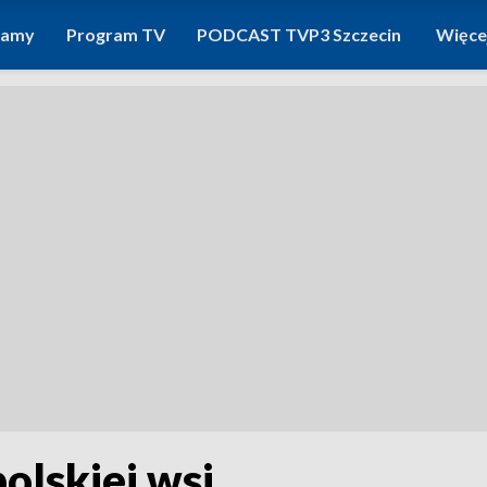
ramy
Program TV
PODCAST TVP3 Szczecin
Więce
olskiej wsi