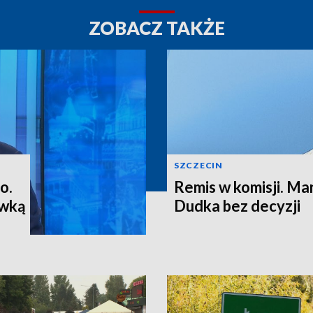
ZOBACZ TAKŻE
SZCZECIN
o.
Remis w komisji. M
ewką
Dudka bez decyzji