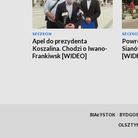
SZCZECIN
SZCZEC
Apel do prezydenta
Powró
Koszalina. Chodzi o Iwano-
Sianó
Frankiwsk [WIDEO]
[WID
BIAŁYSTOK
/
BYDGO
OLSZTY