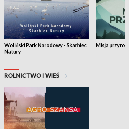
Woliński Park Narodowy - Skarbiec
Misja przyrod
Natury
ROLNICTWO I WIEŚ