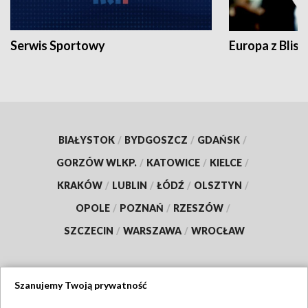
Serwis Sportowy
Europa z Blisk
BIAŁYSTOK
/
BYDGOSZCZ
/
GDAŃSK
/
GORZÓW WLKP.
/
KATOWICE
/
KIELCE
/
KRAKÓW
/
LUBLIN
/
ŁÓDŹ
/
OLSZTYN
/
OPOLE
/
POZNAŃ
/
RZESZÓW
/
SZCZECIN
/
WARSZAWA
/
WROCŁAW
Szanujemy Twoją prywatność
Dołącz do nas: