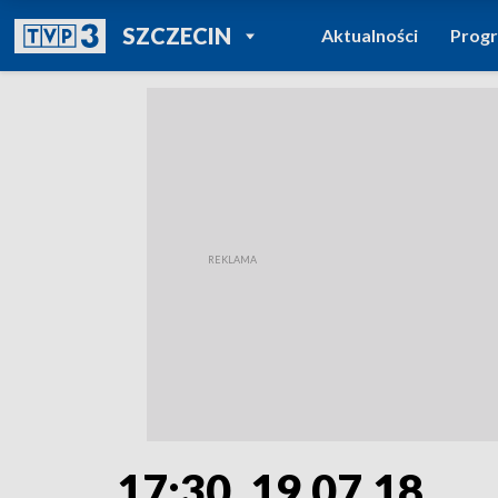
POWRÓT DO
SZCZECIN
Aktualności
Prog
TVP REGIONY
17:30, 19.07.18