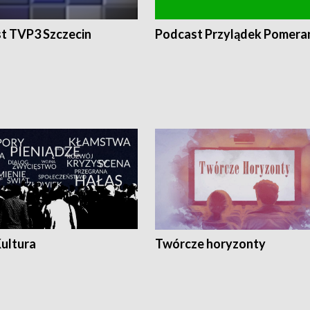
t TVP3 Szczecin
Podcast Przylądek Pomera
Kultura
Twórcze horyzonty