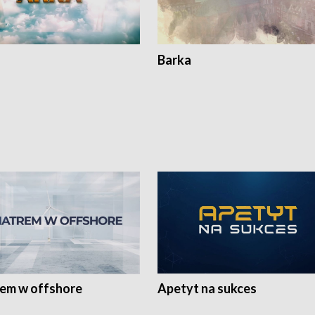
Barka
rem w offshore
Apetyt na sukces