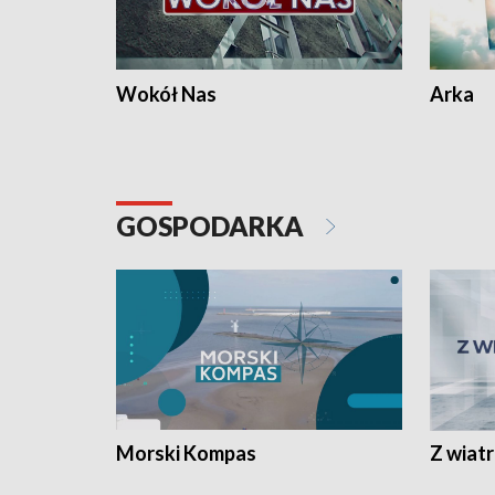
Wokół Nas
Arka
GOSPODARKA
Morski Kompas
Z wiat