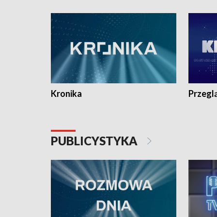
e-mail: kronika@tvp.pl.
e-mail: k
Kronika
Przegl
PUBLICYSTYKA