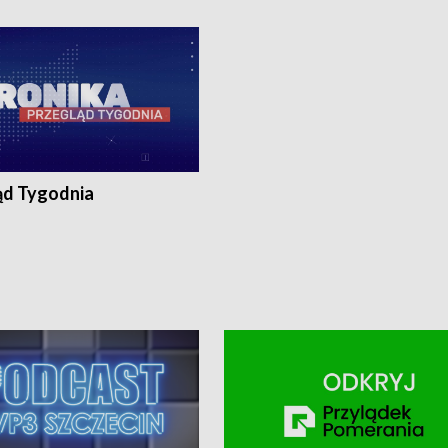
ronika@tvp.pl.
e-mail: kronika@tvp.pl.
ąd Tygodnia