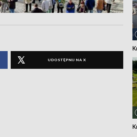
K
UDOSTĘPNIJ NA X
K