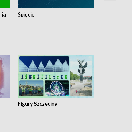
nia
Spięcie
Niedziałkow
Figury Szczecina