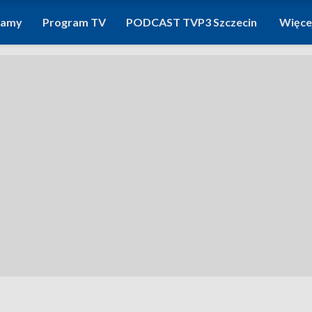
ramy
Program TV
PODCAST TVP3 Szczecin
Więce