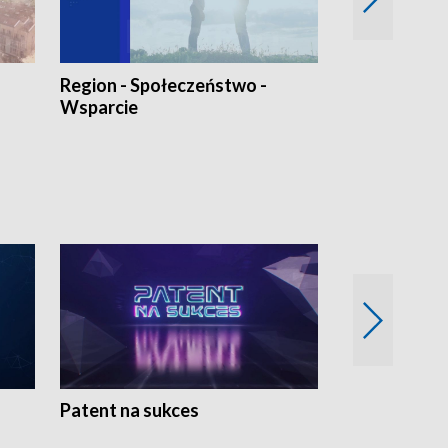
Region - Społeczeństwo -
Bez Barier
Wsparcie
Patent na sukces
Rolnictwo w 