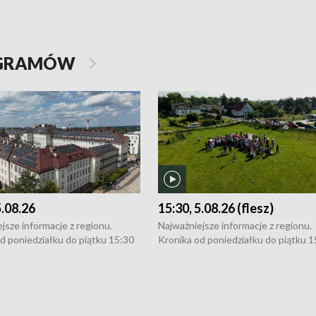
OGRAMÓW
5.08.26
15:30, 5.08.26 (flesz)
jsze informacje z regionu.
Najważniejsze informacje z regionu.
d poniedziałku do piątku 15:30
Kronika od poniedziałku do piątku 1
16:30 (+ rozmowa), 18:30, 21:30.
(flesz), 16:30 (+ rozmowa), 18:30, 21
y i święta 15:30 i 16:30
W weekendy i święta 15:30 i 16:30
8:30 i 21:30. Dziennikarze czekają
(flesz), 18:30 i 21:30. Dziennikarze c
a zgłoszenia: Szczecin - tel. 91-
na Państwa zgłoszenia: Szczecin - te
0, Koszalin - tel. 94-34-50-054,
4 8-10-400, Koszalin - tel. 94-34-50