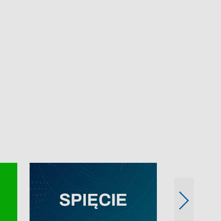
e-mail: kronika@tvp.pl.
e-mail: kronika@t