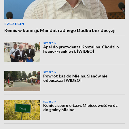
SZCZECIN
Remis w komisji. Mandat radnego Dudka bez decyzji
SZCZECIN
Apel do prezydenta Koszalina. Chodzi o
Iwano-Frankiwsk [WIDEO]
SZCZECIN
Powrót Łaz do Mielna. Sianów nie
odpuszcza [WIDEO]
SZCZECIN
Koniec sporu o Łazy. Miejscowość wróci
do gminy Mielno