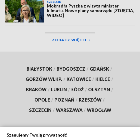
SZCZECIN
Mokradła Pyszka z wizytą minister
klimatu. Nowe plany samorządu [ZDJĘCIA,
WIDEO]
ZOBACZ WIĘCEJ
BIAŁYSTOK
/
BYDGOSZCZ
/
GDAŃSK
/
GORZÓW WLKP.
/
KATOWICE
/
KIELCE
/
KRAKÓW
/
LUBLIN
/
ŁÓDŹ
/
OLSZTYN
/
OPOLE
/
POZNAŃ
/
RZESZÓW
/
SZCZECIN
/
WARSZAWA
/
WROCŁAW
Szanujemy Twoją prywatność
Dołącz do nas: