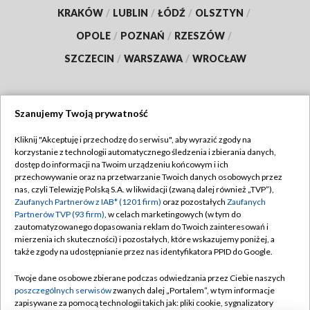
KRAKÓW
/
LUBLIN
/
ŁÓDŹ
/
OLSZTYN
/
OPOLE
/
POZNAŃ
/
RZESZÓW
/
SZCZECIN
/
WARSZAWA
/
WROCŁAW
Szanujemy Twoją prywatność
Dołącz do nas:
Kliknij "Akceptuję i przechodzę do serwisu", aby wyrazić zgody na
korzystanie z technologii automatycznego śledzenia i zbierania danych,
TVP
dostęp do informacji na Twoim urządzeniu końcowym i ich
Abonament TVP
przechowywanie oraz na przetwarzanie Twoich danych osobowych przez
Regulamin TVP
nas, czyli Telewizję Polską S.A. w likwidacji (zwaną dalej również „TVP”),
Emisja w TVP
Polityka prywatności
Zaufanych Partnerów z IAB* (1201 firm)
oraz pozostałych
Zaufanych
Partnerów TVP (93 firm)
, w celach marketingowych (w tym do
Centrum informacji TVP
Moje zgody
zautomatyzowanego dopasowania reklam do Twoich zainteresowań i
mierzenia ich skuteczności) i pozostałych, które wskazujemy poniżej, a
Naziemna Telewizja Cyfrowa
Pomoc
także zgody na udostępnianie przez nas identyfikatora PPID do Google.
Sklep TVP
Biuro reklamy
Twoje dane osobowe zbierane podczas odwiedzania przez Ciebie naszych
Rada Programowa
Kontakt
poszczególnych serwisów
zwanych dalej „Portalem”, w tym informacje
zapisywane za pomocą technologii takich jak: pliki cookie, sygnalizatory