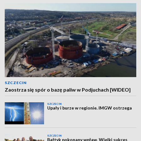
SZCZECIN
Zaostrza się spór o bazę paliw w Podjuchach [WIDEO]
SZCZECIN
Upały i burze w regionie. IMGW ostrzega
SZCZECIN
Bałtyk pokonany wpław. Wielki sukces