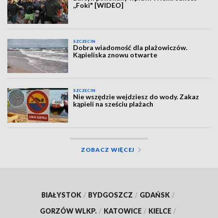
,,Foki" [WIDEO]
SZCZECIN
Dobra wiadomość dla plażowiczów.
Kąpieliska znowu otwarte
SZCZECIN
Nie wszędzie wejdziesz do wody. Zakaz
kąpieli na sześciu plażach
ZOBACZ WIĘCEJ
BIAŁYSTOK
/
BYDGOSZCZ
/
GDAŃSK
/
GORZÓW WLKP.
/
KATOWICE
/
KIELCE
/