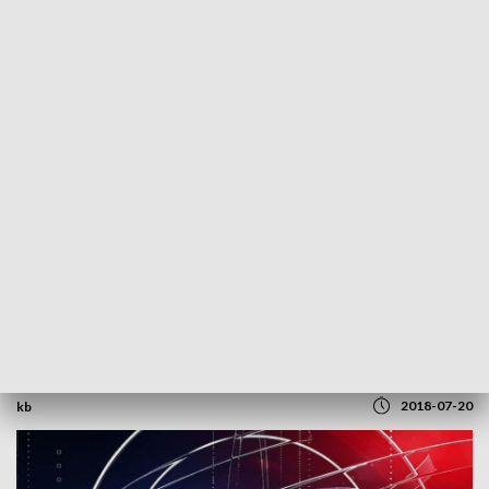
POWRÓT DO
SZCZECIN
TVP REGIONY
7:30 i 8:30 – pierwsze serwisy
informacyjne
2018-07-20
kb