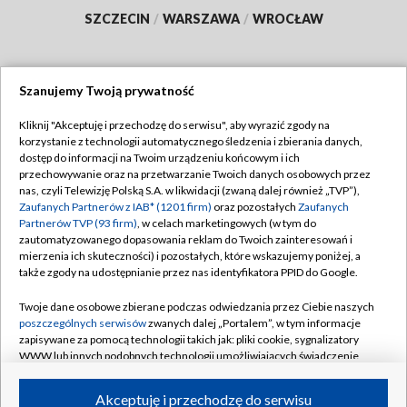
SZCZECIN
/
WARSZAWA
/
WROCŁAW
Szanujemy Twoją prywatność
Dołącz do nas:
Kliknij "Akceptuję i przechodzę do serwisu", aby wyrazić zgody na
korzystanie z technologii automatycznego śledzenia i zbierania danych,
TVP
dostęp do informacji na Twoim urządzeniu końcowym i ich
Abonament TVP
przechowywanie oraz na przetwarzanie Twoich danych osobowych przez
Regulamin TVP
nas, czyli Telewizję Polską S.A. w likwidacji (zwaną dalej również „TVP”),
Emisja w TVP
Polityka prywatności
Zaufanych Partnerów z IAB* (1201 firm)
oraz pozostałych
Zaufanych
Partnerów TVP (93 firm)
, w celach marketingowych (w tym do
Centrum informacji TVP
Moje zgody
zautomatyzowanego dopasowania reklam do Twoich zainteresowań i
mierzenia ich skuteczności) i pozostałych, które wskazujemy poniżej, a
Naziemna Telewizja Cyfrowa
Pomoc
także zgody na udostępnianie przez nas identyfikatora PPID do Google.
Sklep TVP
Biuro reklamy
Twoje dane osobowe zbierane podczas odwiedzania przez Ciebie naszych
Rada Programowa
Kontakt
poszczególnych serwisów
zwanych dalej „Portalem”, w tym informacje
zapisywane za pomocą technologii takich jak: pliki cookie, sygnalizatory
System NOS
WWW lub innych podobnych technologii umożliwiających świadczenie
dopasowanych i bezpiecznych usług, personalizację treści oraz reklam,
Informacje o nadawcy
Kanały
udostępnianie funkcji mediów społecznościowych oraz analizowanie
Akceptuję i przechodzę do serwisu
ruchu w Internecie.