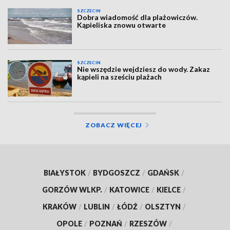
SZCZECIN
Dobra wiadomość dla plażowiczów.
Kąpieliska znowu otwarte
SZCZECIN
Nie wszędzie wejdziesz do wody. Zakaz
kąpieli na sześciu plażach
ZOBACZ WIĘCEJ
BIAŁYSTOK
/
BYDGOSZCZ
/
GDAŃSK
/
GORZÓW WLKP.
/
KATOWICE
/
KIELCE
/
KRAKÓW
/
LUBLIN
/
ŁÓDŹ
/
OLSZTYN
/
OPOLE
/
POZNAŃ
/
RZESZÓW
/