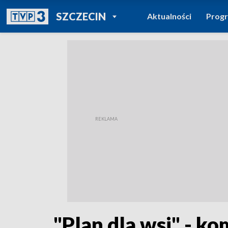
POWRÓT DO
SZCZECIN
Aktualności
Prog
TVP REGIONY
"Plan dla wsi" - k