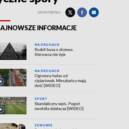
UDOSTĘPNIJ:
AJNOWSZE INFORMACJE
NA DROGACH
Rozbił busa o drzewo.
Kierowca nie żyje
NA DROGACH
Ogromny hałas od
ciężarówek. Mieszkańcy mają
dość [WIDEO]
SPORT
Skandaliczny wpis. Pogoń
zwolniła działacza [WIDEO]
ZDROWIE