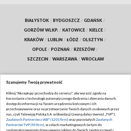
BIAŁYSTOK
/
BYDGOSZCZ
/
GDAŃSK
/
GORZÓW WLKP.
/
KATOWICE
/
KIELCE
/
KRAKÓW
/
LUBLIN
/
ŁÓDŹ
/
OLSZTYN
/
OPOLE
/
POZNAŃ
/
RZESZÓW
/
SZCZECIN
/
WARSZAWA
/
WROCŁAW
Szanujemy Twoją prywatność
Dołącz do nas:
Kliknij "Akceptuję i przechodzę do serwisu", aby wyrazić zgody na
korzystanie z technologii automatycznego śledzenia i zbierania danych,
TVP
dostęp do informacji na Twoim urządzeniu końcowym i ich
Abonament TVP
przechowywanie oraz na przetwarzanie Twoich danych osobowych przez
Regulamin TVP
nas, czyli Telewizję Polską S.A. w likwidacji (zwaną dalej również „TVP”),
Emisja w TVP
Polityka prywatności
Zaufanych Partnerów z IAB* (1201 firm)
oraz pozostałych
Zaufanych
Partnerów TVP (93 firm)
, w celach marketingowych (w tym do
Centrum informacji TVP
Moje zgody
zautomatyzowanego dopasowania reklam do Twoich zainteresowań i