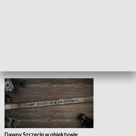
Z indeksem w ręku
Droga po suk
HISTORIA
Dawny Szczecin w obiektywie