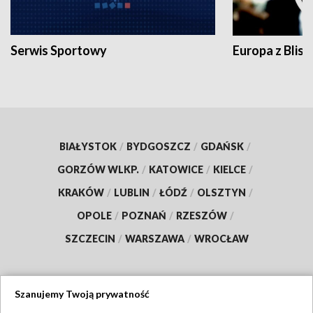
Serwis Sportowy
Europa z Blisk
BIAŁYSTOK
/
BYDGOSZCZ
/
GDAŃSK
/
GORZÓW WLKP.
/
KATOWICE
/
KIELCE
/
KRAKÓW
/
LUBLIN
/
ŁÓDŹ
/
OLSZTYN
/
OPOLE
/
POZNAŃ
/
RZESZÓW
/
SZCZECIN
/
WARSZAWA
/
WROCŁAW
Szanujemy Twoją prywatność
Dołącz do nas: