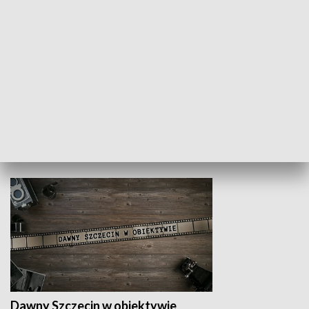
Z indeksem w ręku
Droga po suk
HISTORIA
Dawny Szczecin w obiektywie