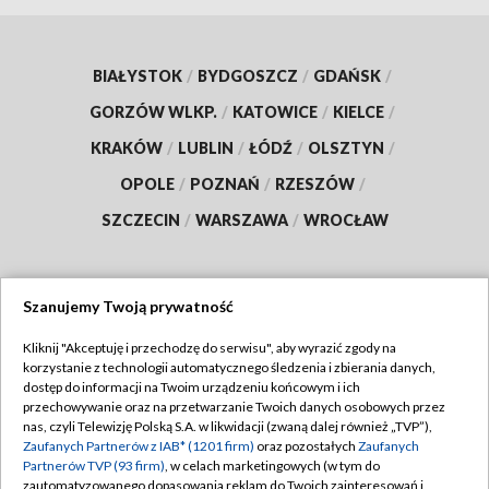
BIAŁYSTOK
/
BYDGOSZCZ
/
GDAŃSK
/
GORZÓW WLKP.
/
KATOWICE
/
KIELCE
/
KRAKÓW
/
LUBLIN
/
ŁÓDŹ
/
OLSZTYN
/
OPOLE
/
POZNAŃ
/
RZESZÓW
/
SZCZECIN
/
WARSZAWA
/
WROCŁAW
Szanujemy Twoją prywatność
Dołącz do nas:
Kliknij "Akceptuję i przechodzę do serwisu", aby wyrazić zgody na
korzystanie z technologii automatycznego śledzenia i zbierania danych,
TVP
dostęp do informacji na Twoim urządzeniu końcowym i ich
Abonament TVP
przechowywanie oraz na przetwarzanie Twoich danych osobowych przez
Regulamin TVP
nas, czyli Telewizję Polską S.A. w likwidacji (zwaną dalej również „TVP”),
Emisja w TVP
Polityka prywatności
Zaufanych Partnerów z IAB* (1201 firm)
oraz pozostałych
Zaufanych
Partnerów TVP (93 firm)
, w celach marketingowych (w tym do
Centrum informacji TVP
Moje zgody
zautomatyzowanego dopasowania reklam do Twoich zainteresowań i