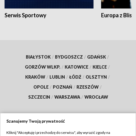
Serwis Sportowy
Europa z Blisk
BIAŁYSTOK
/
BYDGOSZCZ
/
GDAŃSK
/
GORZÓW WLKP.
/
KATOWICE
/
KIELCE
/
KRAKÓW
/
LUBLIN
/
ŁÓDŹ
/
OLSZTYN
/
OPOLE
/
POZNAŃ
/
RZESZÓW
/
SZCZECIN
/
WARSZAWA
/
WROCŁAW
Szanujemy Twoją prywatność
Dołącz do nas:
Kliknij "Akceptuję i przechodzę do serwisu", aby wyrazić zgody na