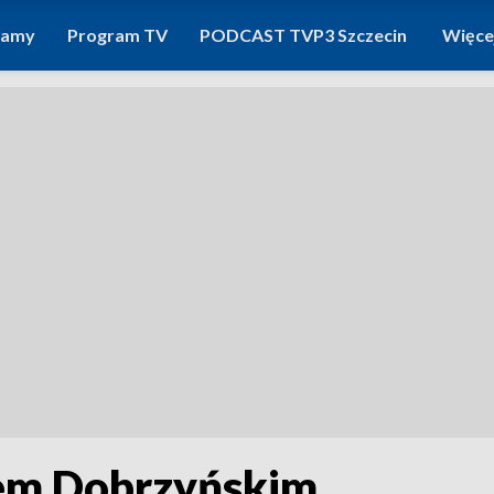
ramy
Program TV
PODCAST TVP3 Szczecin
Więce
em Dobrzyńskim