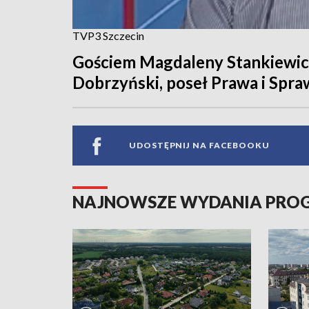
TVP3 Szczecin
Gościem Magdaleny Stankiewicz
Dobrzyński, poseł Prawa i Spra
UDOSTĘPNIJ NA FACEBOOKU
NAJNOWSZE WYDANIA PR