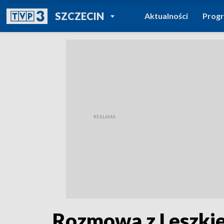
POWRÓT DO
SZCZECIN
Aktualności
Prog
TVP REGIONY
Rozmowa z Leszki