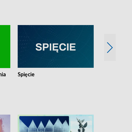
nia
Spięcie
Niedziałkow