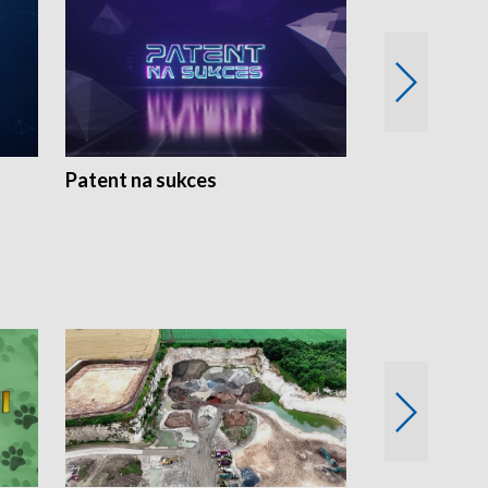
Patent na sukces
Rolnictwo w 