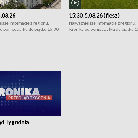
5.08.26
15:30, 5.08.26 (flesz)
jsze informacje z regionu.
Najważniejsze informacje z regionu.
d poniedziałku do piątku 15:30
Kronika od poniedziałku do piątku 1
16:30 (+ rozmowa), 18:30, 21:30.
(flesz), 16:30 (+ rozmowa), 18:30, 21
y i święta 15:30 i 16:30
W weekendy i święta 15:30 i 16:30
8:30 i 21:30. Dziennikarze czekają
(flesz), 18:30 i 21:30. Dziennikarze c
a zgłoszenia: Szczecin - tel. 91-
na Państwa zgłoszenia: Szczecin - te
0, Koszalin - tel. 94-34-50-054,
4 8-10-400, Koszalin - tel. 94-34-50
ronika@tvp.pl.
e-mail: kronika@tvp.pl.
ąd Tygodnia