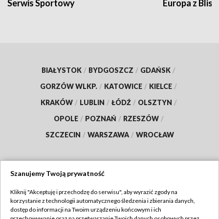
Serwis Sportowy
Europa z Blisk
BIAŁYSTOK
/
BYDGOSZCZ
/
GDAŃSK
/
GORZÓW WLKP.
/
KATOWICE
/
KIELCE
/
KRAKÓW
/
LUBLIN
/
ŁÓDŹ
/
OLSZTYN
/
OPOLE
/
POZNAŃ
/
RZESZÓW
/
SZCZECIN
/
WARSZAWA
/
WROCŁAW
Szanujemy Twoją prywatność
Dołącz do nas:
Kliknij "Akceptuję i przechodzę do serwisu", aby wyrazić zgody na
korzystanie z technologii automatycznego śledzenia i zbierania danych,
TVP
dostęp do informacji na Twoim urządzeniu końcowym i ich
Abonament TVP
przechowywanie oraz na przetwarzanie Twoich danych osobowych przez