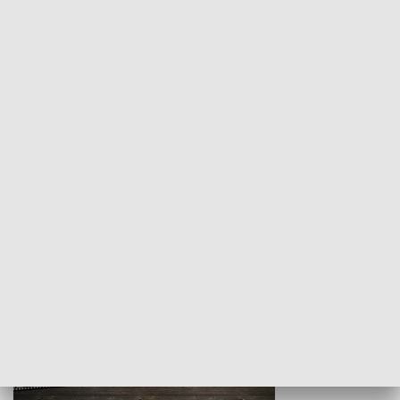
Z indeksem w ręku
Droga po suk
HISTORIA