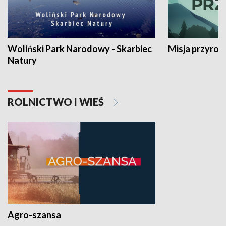
Woliński Park Narodowy - Skarbiec
Misja przyrod
Natury
ROLNICTWO I WIEŚ
Agro-szansa