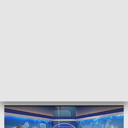
POWRÓT DO
SZCZECIN
TVP REGIONY
Rozmowa z Arturem Szałabawką
2018-07-23
kb