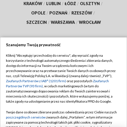
KRAKÓW
/
LUBLIN
/
ŁÓDŹ
/
OLSZTYN
/
OPOLE
/
POZNAŃ
/
RZESZÓW
/
SZCZECIN
/
WARSZAWA
/
WROCŁAW
Szanujemy Twoją prywatność
Dołącz do nas:
Kliknij "Akceptuję i przechodzę do serwisu", aby wyrazić zgody na
korzystanie z technologii automatycznego śledzenia i zbierania danych,
TVP
dostęp do informacji na Twoim urządzeniu końcowym i ich
Abonament TVP
przechowywanie oraz na przetwarzanie Twoich danych osobowych przez
Regulamin TVP
nas, czyli Telewizję Polską S.A. w likwidacji (zwaną dalej również „TVP”),
Emisja w TVP
Polityka prywatności
Zaufanych Partnerów z IAB* (1201 firm)
oraz pozostałych
Zaufanych
Partnerów TVP (93 firm)
, w celach marketingowych (w tym do
Centrum informacji TVP
Moje zgody
zautomatyzowanego dopasowania reklam do Twoich zainteresowań i
mierzenia ich skuteczności) i pozostałych, które wskazujemy poniżej, a
Naziemna Telewizja Cyfrowa
Pomoc
także zgody na udostępnianie przez nas identyfikatora PPID do Google.
Sklep TVP
Biuro reklamy
Twoje dane osobowe zbierane podczas odwiedzania przez Ciebie naszych
Rada Programowa
Kontakt
poszczególnych serwisów
zwanych dalej „Portalem”, w tym informacje
zapisywane za pomocą technologii takich jak: pliki cookie, sygnalizatory
System NOS