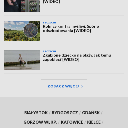
[WIDEO]
SZCZECIN
Rolnicy kontra myśliwi. Spór o
odszkodowania [WIDEO]
SZCZECIN
Zgubione dziecko na plaży. Jak temu
zapobiec? [WIDEO]
ZOBACZ WIĘCEJ
BIAŁYSTOK
/
BYDGOSZCZ
/
GDAŃSK
/
GORZÓW WLKP.
/
KATOWICE
/
KIELCE
/