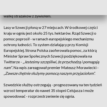
jest już także ekipa z TVP3 Szczecin, która na bieżąco będzie
relacjonować, w serwisach informacyjnych Telewizji Polskiej
walkę strażaków z żywiołem.
Lasy w Szwecji płoną w 27 miejscach. W środkowej części
kraju w ogniu jest około 25 tys. hektarów. Rząd Szwecji o
pomoc poprosił - w ramach europejskiego mechanizmu
ochrony ludności. To system działający przy Komisji
Europejskiej. Strona Polska zaoferowała pomoc, za którą
Minister Spraw Społecznych Szwecji podziękowała na
Twitterze -
„Jesteśmy szczęśliwi, że przychodzą i pomagają
nam”
. Na wpis zareagował premier Mateusz Morawiecki -
„Zawsze chętnie służymy pomocą naszym przyjaciołom”.
Szwedzkie służby ostrzegają - prognozowany na ten tydzień
wzrost temperatur do nawet 35 stopni Celsjusza i może
spowodować - rozprzestrzenienie się ognia.