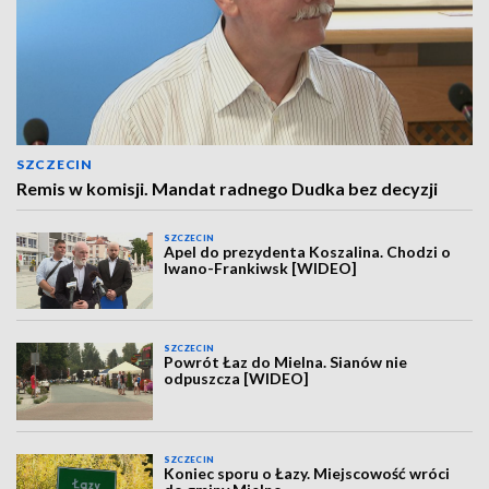
SZCZECIN
Remis w komisji. Mandat radnego Dudka bez decyzji
SZCZECIN
Apel do prezydenta Koszalina. Chodzi o
Iwano-Frankiwsk [WIDEO]
SZCZECIN
Powrót Łaz do Mielna. Sianów nie
odpuszcza [WIDEO]
SZCZECIN
Koniec sporu o Łazy. Miejscowość wróci