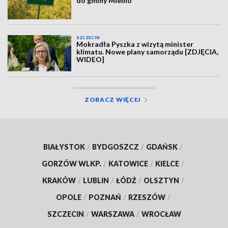
do gminy Mielno
SZCZECIN
Mokradła Pyszka z wizytą minister
klimatu. Nowe plany samorządu [ZDJĘCIA,
WIDEO]
ZOBACZ WIĘCEJ
BIAŁYSTOK
/
BYDGOSZCZ
/
GDAŃSK
/
GORZÓW WLKP.
/
KATOWICE
/
KIELCE
/
KRAKÓW
/
LUBLIN
/
ŁÓDŹ
/
OLSZTYN
/
OPOLE
/
POZNAŃ
/
RZESZÓW
/
SZCZECIN
/
WARSZAWA
/
WROCŁAW