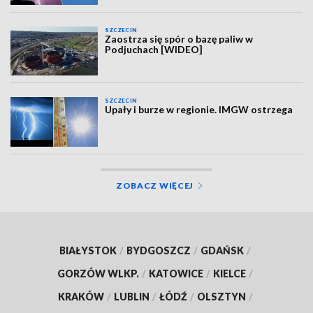
SZCZECIN
Zaostrza się spór o bazę paliw w
Podjuchach [WIDEO]
SZCZECIN
Upały i burze w regionie. IMGW ostrzega
ZOBACZ WIĘCEJ
BIAŁYSTOK
/
BYDGOSZCZ
/
GDAŃSK
/
GORZÓW WLKP.
/
KATOWICE
/
KIELCE
/
KRAKÓW
/
LUBLIN
/
ŁÓDŹ
/
OLSZTYN
/