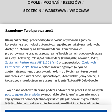
OPOLE
/
POZNAŃ
/
RZESZÓW
/
SZCZECIN
/
WARSZAWA
/
WROCŁAW
Szanujemy Twoją prywatność
Dołącz do nas:
Kliknij "Akceptuję i przechodzę do serwisu", aby wyrazić zgody na
korzystanie z technologii automatycznego śledzenia i zbierania danych,
TVP
dostęp do informacji na Twoim urządzeniu końcowym i ich
Abonament TVP
przechowywanie oraz na przetwarzanie Twoich danych osobowych przez
Regulamin TVP
nas, czyli Telewizję Polską S.A. w likwidacji (zwaną dalej również „TVP”),
Emisja w TVP
Polityka prywatności
Zaufanych Partnerów z IAB* (1201 firm)
oraz pozostałych
Zaufanych
Partnerów TVP (93 firm)
, w celach marketingowych (w tym do
Centrum informacji TVP
Moje zgody
zautomatyzowanego dopasowania reklam do Twoich zainteresowań i
mierzenia ich skuteczności) i pozostałych, które wskazujemy poniżej, a
Naziemna Telewizja Cyfrowa
Pomoc
także zgody na udostępnianie przez nas identyfikatora PPID do Google.
Sklep TVP
Biuro reklamy
Twoje dane osobowe zbierane podczas odwiedzania przez Ciebie naszych
Rada Programowa
Kontakt
poszczególnych serwisów
zwanych dalej „Portalem”, w tym informacje
zapisywane za pomocą technologii takich jak: pliki cookie, sygnalizatory
System NOS
WWW lub innych podobnych technologii umożliwiających świadczenie
dopasowanych i bezpiecznych usług, personalizację treści oraz reklam,
Informacje o nadawcy
Kanały