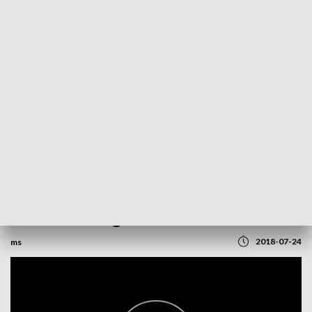
POWRÓT DO
SZCZECIN
TVP REGIONY
Rozmowa z Bogusławem Liberadzkim
2018-07-24
ms