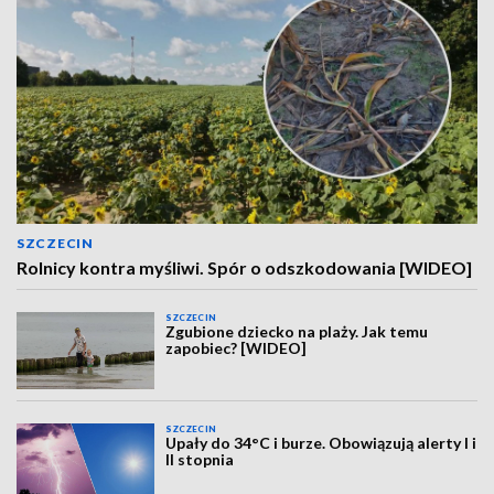
SZCZECIN
Rolnicy kontra myśliwi. Spór o odszkodowania [WIDEO]
SZCZECIN
Zgubione dziecko na plaży. Jak temu
zapobiec? [WIDEO]
SZCZECIN
Upały do 34°C i burze. Obowiązują alerty I i
II stopnia