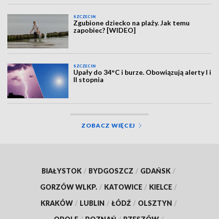
SZCZECIN
Zgubione dziecko na plaży. Jak temu
zapobiec? [WIDEO]
SZCZECIN
Upały do 34°C i burze. Obowiązują alerty I i
II stopnia
ZOBACZ WIĘCEJ
BIAŁYSTOK
/
BYDGOSZCZ
/
GDAŃSK
/
GORZÓW WLKP.
/
KATOWICE
/
KIELCE
/
KRAKÓW
/
LUBLIN
/
ŁÓDŹ
/
OLSZTYN
/