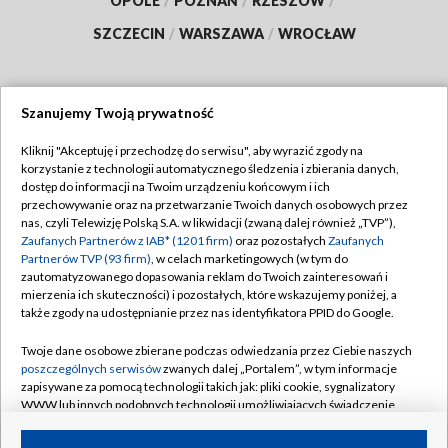
OPOLE
/
POZNAŃ
/
RZESZÓW
/
SZCZECIN
/
WARSZAWA
/
WROCŁAW
Szanujemy Twoją prywatność
Dołącz do nas:
Kliknij "Akceptuję i przechodzę do serwisu", aby wyrazić zgody na
korzystanie z technologii automatycznego śledzenia i zbierania danych,
TVP
dostęp do informacji na Twoim urządzeniu końcowym i ich
Abonament TVP
przechowywanie oraz na przetwarzanie Twoich danych osobowych przez
Regulamin TVP
nas, czyli Telewizję Polską S.A. w likwidacji (zwaną dalej również „TVP”),
Emisja w TVP
Polityka prywatności
Zaufanych Partnerów z IAB* (1201 firm)
oraz pozostałych
Zaufanych
Partnerów TVP (93 firm)
, w celach marketingowych (w tym do
Centrum informacji TVP
Moje zgody
zautomatyzowanego dopasowania reklam do Twoich zainteresowań i
mierzenia ich skuteczności) i pozostałych, które wskazujemy poniżej, a
Naziemna Telewizja Cyfrowa
Pomoc
także zgody na udostępnianie przez nas identyfikatora PPID do Google.
Sklep TVP
Biuro reklamy
Twoje dane osobowe zbierane podczas odwiedzania przez Ciebie naszych
Rada Programowa
Kontakt
poszczególnych serwisów
zwanych dalej „Portalem”, w tym informacje
zapisywane za pomocą technologii takich jak: pliki cookie, sygnalizatory
System NOS
WWW lub innych podobnych technologii umożliwiających świadczenie
dopasowanych i bezpiecznych usług, personalizację treści oraz reklam,
Informacje o nadawcy
Kanały
udostępnianie funkcji mediów społecznościowych oraz analizowanie