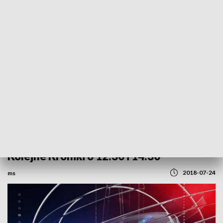
POWRÓT DO
SZCZECIN
TVP REGIONY
Kolejne Kroniki o 12:30 i 14:30
2018-07-24
ms