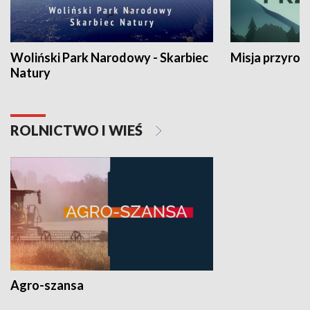
Woliński Park Narodowy - Skarbiec
Misja przyrod
Natury
ROLNICTWO I WIEŚ
Agro-szansa