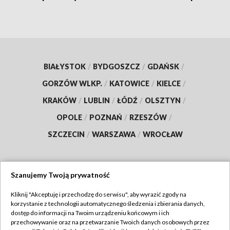
BIAŁYSTOK
/
BYDGOSZCZ
/
GDAŃSK
/
GORZÓW WLKP.
/
KATOWICE
/
KIELCE
/
KRAKÓW
/
LUBLIN
/
ŁÓDŹ
/
OLSZTYN
/
OPOLE
/
POZNAŃ
/
RZESZÓW
/
SZCZECIN
/
WARSZAWA
/
WROCŁAW
Szanujemy Twoją prywatność
Dołącz do nas:
Kliknij "Akceptuję i przechodzę do serwisu", aby wyrazić zgody na
korzystanie z technologii automatycznego śledzenia i zbierania danych,
TVP
dostęp do informacji na Twoim urządzeniu końcowym i ich
Abonament TVP
przechowywanie oraz na przetwarzanie Twoich danych osobowych przez
Regulamin TVP