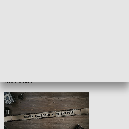
Z indeksem w ręku
Droga po suk
HISTORIA