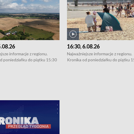
5.08.26
16:30, 6.08.26
jsze informacje z regionu.
Najważniejsze informacje z regionu.
d poniedziałku do piątku 15:30
Kronika od poniedziałku do piątku 1
16:30 (+ rozmowa), 18:30, 21:30.
(flesz), 16:30 (+ rozmowa), 18:30, 21
y i święta 15:30 i 16:30
W weekendy i święta 15:30 i 16:30
8:30 i 21:30. Dziennikarze czekają
(flesz), 18:30 i 21:30. Dziennikarze c
a zgłoszenia: Szczecin - tel. 91-
na Państwa zgłoszenia: Szczecin - te
0, Koszalin - tel. 94-34-50-054,
4 8-10-400, Koszalin - tel. 94-34-50
ronika@tvp.pl.
e-mail: kronika@tvp.pl.