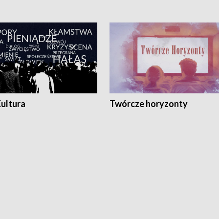
Kultura
Twórcze horyzonty