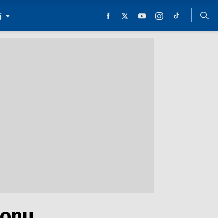
j
zonu