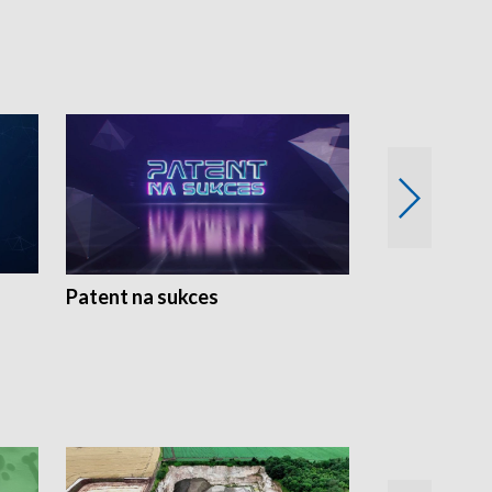
Patent na sukces
Rolnictwo w 