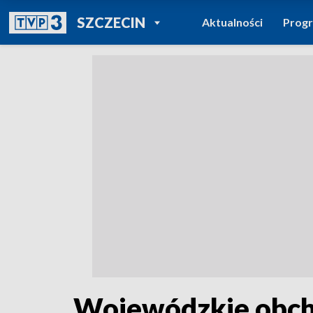
POWRÓT DO
SZCZECIN
Aktualności
Prog
TVP REGIONY
Wojewódzkie obcho