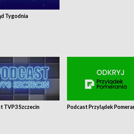
ąd Tygodnia
t TVP3 Szczecin
Podcast Przylądek Pomera