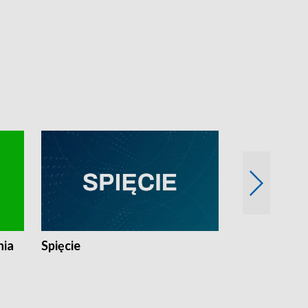
nia
Spięcie
Niedziałkow