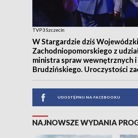
TVP3 Szczecin
W Stargardzie dziś Wojewódzki
Zachodniopomorskiego z udział
ministra spraw wewnętrznych i 
Brudzińskiego. Uroczystości zac
UDOSTĘPNIJ NA FACEBOOKU
NAJNOWSZE WYDANIA PR