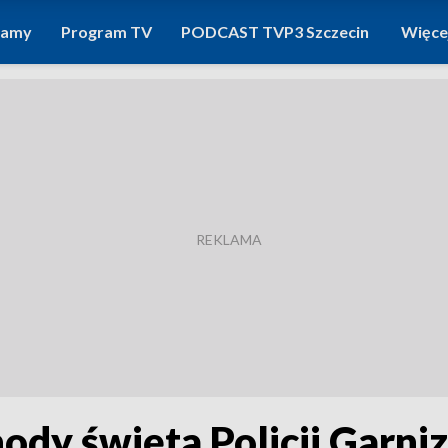
ramy
Program TV
PODCAST TVP3 Szczecin
Więce
dy święta Policji Garni