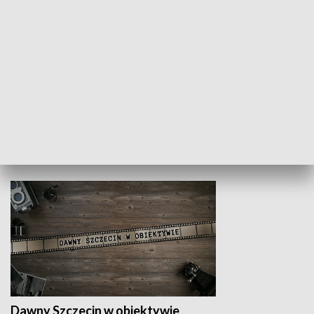
Z indeksem w ręku
Droga po suk
HISTORIA
Dawny Szczecin w obiektywie