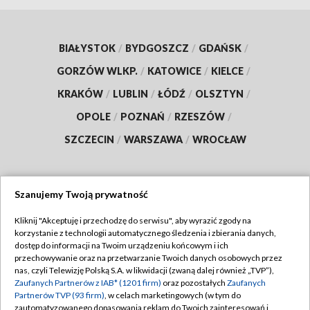
BIAŁYSTOK
/
BYDGOSZCZ
/
GDAŃSK
/
GORZÓW WLKP.
/
KATOWICE
/
KIELCE
/
KRAKÓW
/
LUBLIN
/
ŁÓDŹ
/
OLSZTYN
/
OPOLE
/
POZNAŃ
/
RZESZÓW
/
SZCZECIN
/
WARSZAWA
/
WROCŁAW
Szanujemy Twoją prywatność
Dołącz do nas:
Kliknij "Akceptuję i przechodzę do serwisu", aby wyrazić zgody na
korzystanie z technologii automatycznego śledzenia i zbierania danych,
TVP
dostęp do informacji na Twoim urządzeniu końcowym i ich
Abonament TVP
przechowywanie oraz na przetwarzanie Twoich danych osobowych przez
Regulamin TVP
nas, czyli Telewizję Polską S.A. w likwidacji (zwaną dalej również „TVP”),
Emisja w TVP
Polityka prywatności
Zaufanych Partnerów z IAB* (1201 firm)
oraz pozostałych
Zaufanych
Partnerów TVP (93 firm)
, w celach marketingowych (w tym do
Centrum informacji TVP
Moje zgody
zautomatyzowanego dopasowania reklam do Twoich zainteresowań i