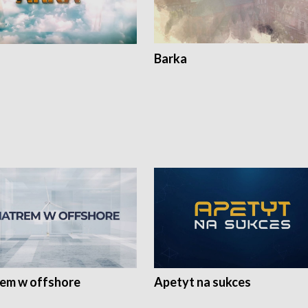
Barka
rem w offshore
Apetyt na sukces