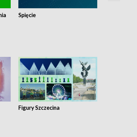
nia
Spięcie
Niedziałkow
Figury Szczecina