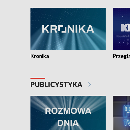
e-mail: kronika@tvp.pl.
e-mail: k
Kronika
Przegl
PUBLICYSTYKA