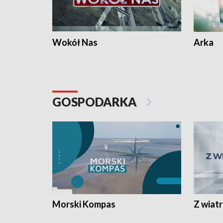
Wokół Nas
Arka
GOSPODARKA
Morski Kompas
Z wiat