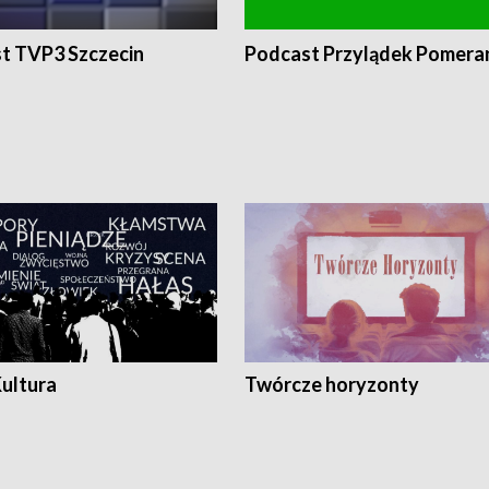
t TVP3 Szczecin
Podcast Przylądek Pomera
Kultura
Twórcze horyzonty