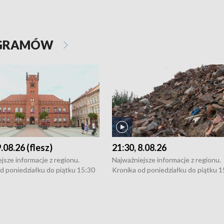
OGRAMÓW
9.08.26 (flesz)
21:30, 8.08.26
jsze informacje z regionu.
Najważniejsze informacje z regionu.
d poniedziałku do piątku 15:30
Kronika od poniedziałku do piątku 1
16:30 (+ rozmowa), 18:30, 21:30.
(flesz), 16:30 (+ rozmowa), 18:30, 21
y i święta 15:30 i 16:30
W weekendy i święta 15:30 i 16:30
8:30 i 21:30. Dziennikarze czekają
(flesz), 18:30 i 21:30. Dziennikarze c
a zgłoszenia: Szczecin - tel. 91-
na Państwa zgłoszenia: Szczecin - te
0, Koszalin - tel. 94-34-50-054,
4 8-10-400, Koszalin - tel. 94-34-50