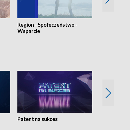
Region - Społeczeństwo -
Bez Barier
Wsparcie
Patent na sukces
Rolnictwo w 