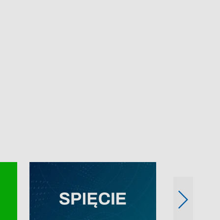
e-mail: kronika@tvp.pl.
e-mail: kronika@t