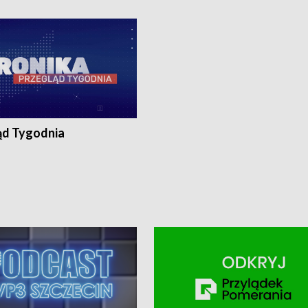
ronika@tvp.pl.
e-mail: kronika@tvp.pl.
ąd Tygodnia