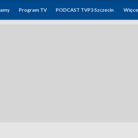
ramy
Program TV
PODCAST TVP3 Szczecin
Więce