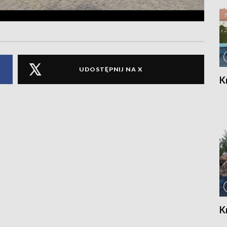
UDOSTĘPNIJ NA X
K
K