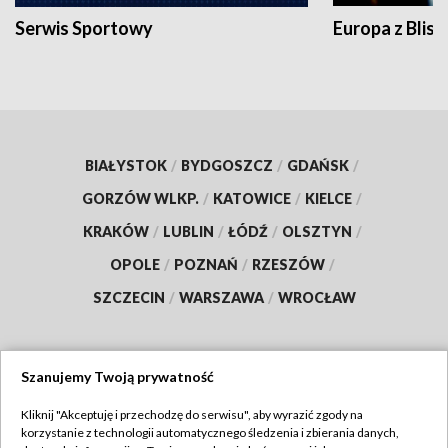
Serwis Sportowy
Europa z Blisk
BIAŁYSTOK
/
BYDGOSZCZ
/
GDAŃSK
/
GORZÓW WLKP.
/
KATOWICE
/
KIELCE
/
KRAKÓW
/
LUBLIN
/
ŁÓDŹ
/
OLSZTYN
/
OPOLE
/
POZNAŃ
/
RZESZÓW
/
SZCZECIN
/
WARSZAWA
/
WROCŁAW
Szanujemy Twoją prywatność
Dołącz do nas:
Kliknij "Akceptuję i przechodzę do serwisu", aby wyrazić zgody na
korzystanie z technologii automatycznego śledzenia i zbierania danych,
TVP