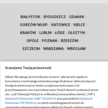
BIAŁYSTOK
/
BYDGOSZCZ
/
GDAŃSK
/
GORZÓW WLKP.
/
KATOWICE
/
KIELCE
/
KRAKÓW
/
LUBLIN
/
ŁÓDŹ
/
OLSZTYN
/
OPOLE
/
POZNAŃ
/
RZESZÓW
/
SZCZECIN
/
WARSZAWA
/
WROCŁAW
Szanujemy Twoją prywatność
Dołącz do nas:
Kliknij "Akceptuję i przechodzę do serwisu", aby wyrazić zgody na
korzystanie z technologii automatycznego śledzenia i zbierania danych,
TVP
dostęp do informacji na Twoim urządzeniu końcowym i ich
Abonament TVP
przechowywanie oraz na przetwarzanie Twoich danych osobowych przez
Regulamin TVP
nas, czyli Telewizję Polską S.A. w likwidacji (zwaną dalej również „TVP”),
Emisja w TVP
Polityka prywatności
Zaufanych Partnerów z IAB* (1201 firm)
oraz pozostałych
Zaufanych
Partnerów TVP (93 firm)
, w celach marketingowych (w tym do
Centrum informacji TVP
Moje zgody
zautomatyzowanego dopasowania reklam do Twoich zainteresowań i