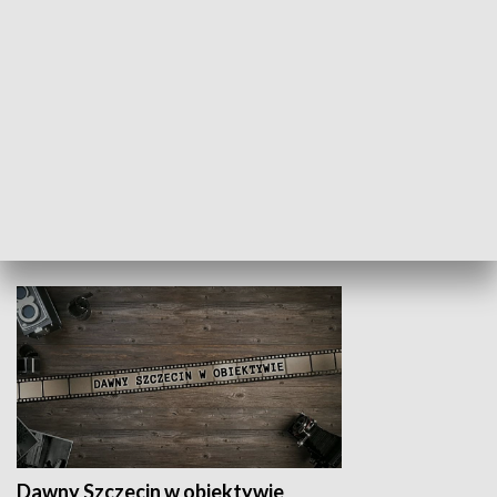
Z indeksem w ręku
Droga po suk
HISTORIA
Dawny Szczecin w obiektywie