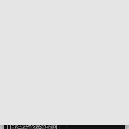
POWRÓT DO
SZCZECIN
TVP REGIONY
Myśliwce do walki z pożarami. Piąty
dzień zmagań naszych strażaków
2018-07-27
Mateusz Burdziński/NS