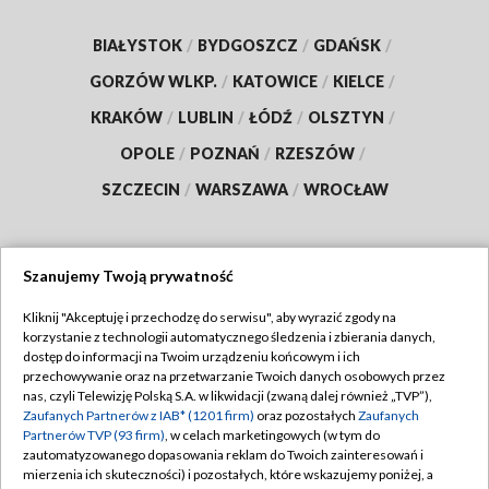
BIAŁYSTOK
/
BYDGOSZCZ
/
GDAŃSK
/
GORZÓW WLKP.
/
KATOWICE
/
KIELCE
/
KRAKÓW
/
LUBLIN
/
ŁÓDŹ
/
OLSZTYN
/
OPOLE
/
POZNAŃ
/
RZESZÓW
/
SZCZECIN
/
WARSZAWA
/
WROCŁAW
Szanujemy Twoją prywatność
Dołącz do nas:
Kliknij "Akceptuję i przechodzę do serwisu", aby wyrazić zgody na
korzystanie z technologii automatycznego śledzenia i zbierania danych,
TVP
dostęp do informacji na Twoim urządzeniu końcowym i ich
Abonament TVP
przechowywanie oraz na przetwarzanie Twoich danych osobowych przez
Regulamin TVP
nas, czyli Telewizję Polską S.A. w likwidacji (zwaną dalej również „TVP”),
Emisja w TVP
Polityka prywatności
Zaufanych Partnerów z IAB* (1201 firm)
oraz pozostałych
Zaufanych
Partnerów TVP (93 firm)
, w celach marketingowych (w tym do
Centrum informacji TVP
Moje zgody
zautomatyzowanego dopasowania reklam do Twoich zainteresowań i
mierzenia ich skuteczności) i pozostałych, które wskazujemy poniżej, a
Naziemna Telewizja Cyfrowa
Pomoc