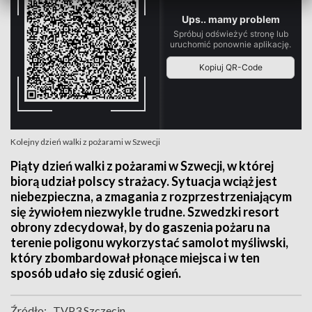
Kolejny dzień walki z pożarami w Szwecji
Piąty dzień walki z pożarami w Szwecji, w której
biorą udział polscy strażacy. Sytuacja wciąż jest
niebezpieczna, a zmagania z rozprzestrzeniającym
się żywiołem niezwykle trudne. Szwedzki resort
obrony zdecydował, by do gaszenia pożaru na
terenie poligonu wykorzystać samolot myśliwski,
który zbombardował płonące miejsca i w ten
sposób udało się zdusić ogień.
Źródło:
TVP3 Szczecin