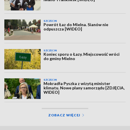
SZCZECIN
Powrót Łaz do Mielna. Sianów nie
odpuszcza [WIDEO]
SZCZECIN
Koniec sporu o Łazy. Miejscowość wróci
do gminy Mielno
SZCZECIN
Mokradła Pyszka z wizytą minister
klimatu. Nowe plany samorządu [ZDJĘCIA,
WIDEO]
ZOBACZ WIĘCEJ